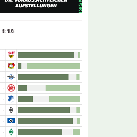
TRENDS
-
-
-
-
-
-
-
-