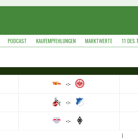
PODCAST
KAUFEMPFEHLUNGEN
MARKTWERTE
11 DES 
-:-
-:-
-:-