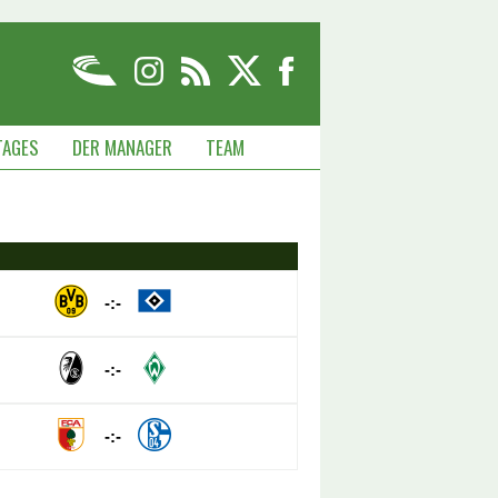
TAGES
DER MANAGER
TEAM
-:-
-:-
-:-