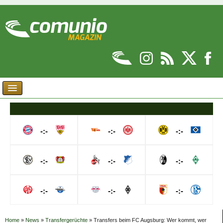
-:-
-:-
-:-
-:-
-:-
-:-
-:-
-:-
-:-
Home
»
News
»
Transfergerüchte
»
Transfers beim FC Augsburg: Wer kommt, wer