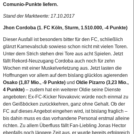
Comunio-Punkte liefern.
Stand der Marktwerte: 17.10.2017
Jhon Cordoba (1. FC Köln, Sturm, 1.510.000, -4 Punkte)
Dieser Ausfall ist besonders bitter für den FC, schließlich
glänzt Karnevalsclub sowieso schon nicht mit vielen Toren.
Unter dem Strich stehen drei Tore aus acht Spielen. Jetzt
fällt Rekord-Neuzugang Cordoba auch noch für zehn
Wochen mit einer Muskelverletzung aus. Jetzt lasten die
Hoffnungen vor allem auf dem bislang glücklos agierenden
Osako (1,87 Mio., -9 Punkte)
und
Oldie Pizarro (3,23 Mio.,
4 Punkte)
– zudem hat ein weiterer Oldie seine Dienste
angeboten: Ex-FC-Kicker Novakovic würde noch einmal zu
den Geißböcken zurückkehren, ganz ohne Gehalt. Ob der
FC auf dieses Angebot eingehen wird, ist bislang fraglich –
bis dahin muss es das vorhandene Personal erstmal alleine
richten. Zu allem Überfluss fällt Fan-Liebling Jonas Hector
ebenfalls noch längere Zeit aus, er wurde bereits erfolgreich