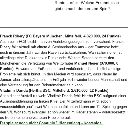
Rente zurück. Welche Erkenntnisse
gibt es nach dem ersten Spiel?
Franck Ribery (FC Bayern München, Mittelfeld, 4.820.000, 24 Punkte)
Auch beim FCB bleibt man von Verletzungssorgen nicht verschont. Franck
Ribery fällt aktuell mit einem Außenbandanriss aus – der Franzose hofft,
noch in diesem Jahr auf den Rasen zurückzukehren. Wahrscheinlicher ist
allerdings eine Rückkehr zur Rückrunde. Weitere Sorgen bereitet den
Münchenern die Verletzung von Welttorhüter
Manuel Neuer (970.000, 8
Punkte)
. Er wurde am Fuß operiert und verkündete, dass die Reha einige
Probleme mit sich bringt. In den Medien wird spekuliert, dass Neuer im
Januar, aber allerspätestens im Frühjahr 2018 wieder bei der Mannschaft und
eine Verstärkung für den Rekordmeister sein kann.
Vladimir Darida (Hertha BSC, Mittelfeld, 2.610.000, 12 Punkte)
Auch dieser Ausfall tut weh: Vladimir Darida fehlt Hertha BSC aufgrund einer
Außenbanddehnung im linken Knie. Der Mittelfeldmann wird jedoch
voraussichtlich „nur“ zwei Wochen ausfallen und kann am 11. Spieltag gegen
den VfL Wolfsburg eventuell schon wieder im Kader stehen – vorausgesetzt,
es treten keine unerwarteten Probleme auf.
Du spielst noch nicht Comunio? Hier entlang – kostenlos!