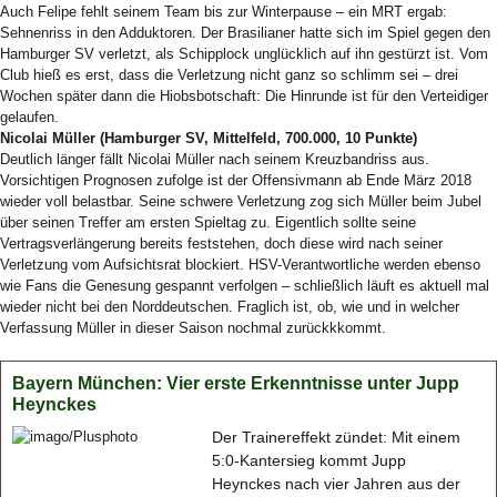
Auch Felipe fehlt seinem Team bis zur Winterpause – ein MRT ergab:
Sehnenriss in den Adduktoren. Der Brasilianer hatte sich im Spiel gegen den
Hamburger SV verletzt, als Schipplock unglücklich auf ihn gestürzt ist. Vom
Club hieß es erst, dass die Verletzung nicht ganz so schlimm sei – drei
Wochen später dann die Hiobsbotschaft: Die Hinrunde ist für den Verteidiger
gelaufen.
Nicolai Müller (Hamburger SV, Mittelfeld, 700.000, 10 Punkte)
Deutlich länger fällt Nicolai Müller nach seinem Kreuzbandriss aus.
Vorsichtigen Prognosen zufolge ist der Offensivmann ab Ende März 2018
wieder voll belastbar. Seine schwere Verletzung zog sich Müller beim Jubel
über seinen Treffer am ersten Spieltag zu. Eigentlich sollte seine
Vertragsverlängerung bereits feststehen, doch diese wird nach seiner
Verletzung vom Aufsichtsrat blockiert. HSV-Verantwortliche werden ebenso
wie Fans die Genesung gespannt verfolgen – schließlich läuft es aktuell mal
wieder nicht bei den Norddeutschen. Fraglich ist, ob, wie und in welcher
Verfassung Müller in dieser Saison nochmal zurückkkommt.
Bayern München: Vier erste Erkenntnisse unter Jupp
Heynckes
Der Trainereffekt zündet: Mit einem
5:0-Kantersieg kommt Jupp
Heynckes nach vier Jahren aus der