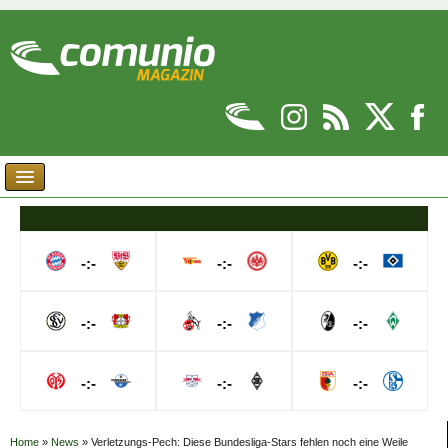
-:-
-:-
-:-
-:-
-:-
-:-
-:-
-:-
-:-
Home
»
News
»
Verletzungs-Pech: Diese Bundesliga-Stars fehlen noch eine Weile