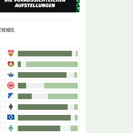
TRENDS
-
-
-
-
-
-
-
-