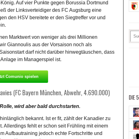
s-König. Auf vier Punkte gegen Borussia Dortmund
ieß der Linksverteidiger des FC Augsburg eine
gen den HSV bereitete er den Siegtreffer vor und
in.
inen Marktwert von weniger als drei Millionen
ir Giannoulis aus der Vorsaison noch als
aisonstart darf nicht darüber hinwegtäuschen, dass
e Anlage im Managerspiel ist.
tzt Comunio spielen
 Davies (FC Bayern München, Abwehr, 4.690.000)
DIE 
 Rolle, wird aber bald durchstarten.
inlänglich bekannt. Ist er fit, zählt der Kanadier zu
. Allerdings fehlt er schon seit Frühling mit einem
m Aufbautraining jedoch echte Fortschritte und