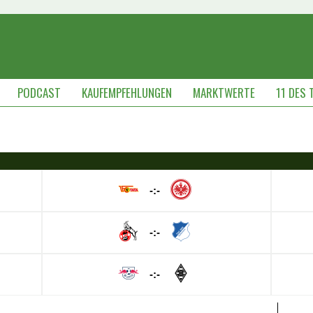
PODCAST
KAUFEMPFEHLUNGEN
MARKTWERTE
11 DES 
-:-
-:-
-:-