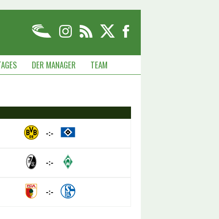
TAGES
DER MANAGER
TEAM
-:-
-:-
-:-