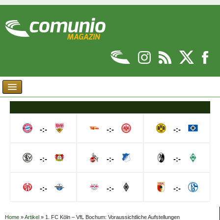
-:-
-:-
-:-
-:-
-:-
-:-
-:-
-:-
-:-
Home
»
Artikel
»
1. FC Köln – VfL Bochum: Voraussichtliche Aufstellungen