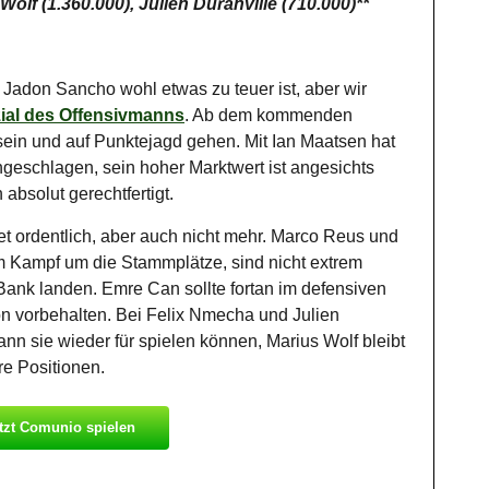
Wolf (1.360.000), Julien Duranville (710.000)**
Jadon Sancho wohl etwas zu teuer ist, aber wir
ial des Offensivmanns
. Ab dem kommenden
 sein und auf Punktejagd gehen. Mit Ian Maatsen hat
geschlagen, sein hoher Marktwert ist angesichts
absolut gerechtfertigt.
tet ordentlich, aber auch nicht mehr. Marco Reus und
m Kampf um die Stammplätze, sind nicht extrem
Bank landen. Emre Can sollte fortan im defensiven
ion vorbehalten. Bei Felix Nmecha und Julien
ann sie wieder für spielen können, Marius Wolf bleibt
re Positionen.
tzt Comunio spielen