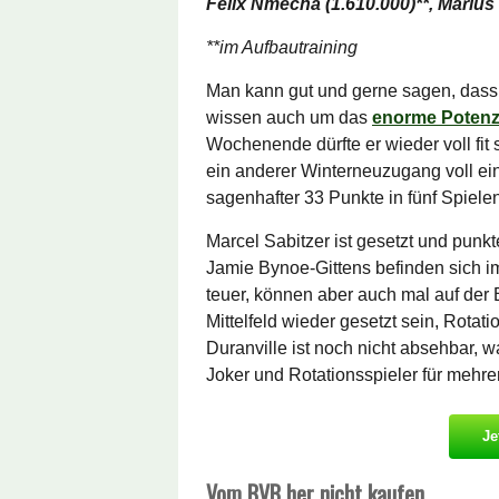
Felix Nmecha (1.610.000)**, Marius 
**im Aufbautraining
Man kann gut und gerne sagen, dass 
wissen auch um das
enorme Potenz
Wochenende dürfte er wieder voll fit
ein anderer Winterneuzugang voll ein
sagenhafter 33 Punkte in fünf Spielen 
Marcel Sabitzer ist gesetzt und punk
Jamie Bynoe-Gittens befinden sich i
teuer, können aber auch mal auf der 
Mittelfeld wieder gesetzt sein, Rotat
Duranville ist noch nicht absehbar, w
Joker und Rotationsspieler für mehre
Je
Vom BVB her nicht kaufen