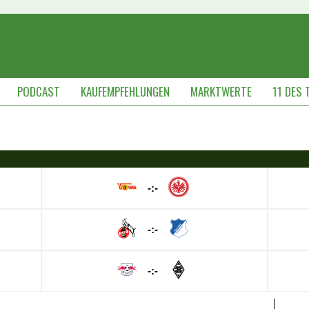
PODCAST
KAUFEMPFEHLUNGEN
MARKTWERTE
11 DES 
-:-
-:-
-:-