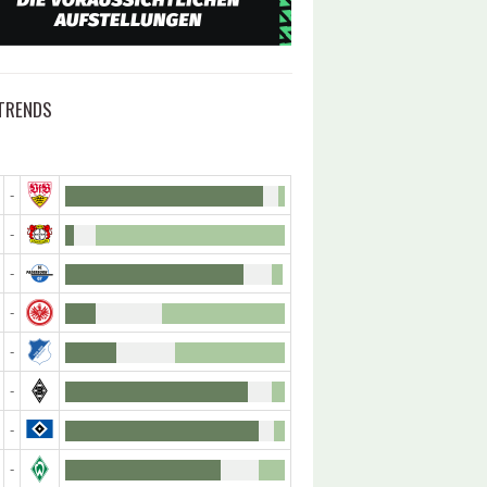
TRENDS
-
-
-
-
-
-
-
-