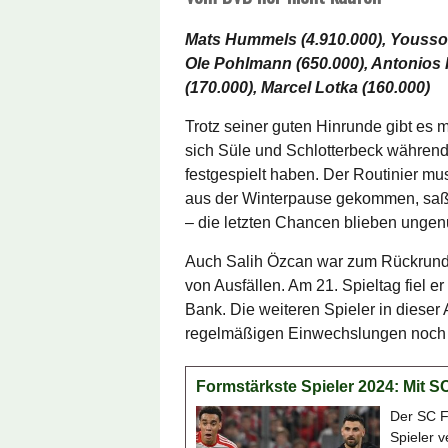
Mats Hummels (4.910.000), Youssou
Ole Pohlmann (650.000), Antonios
(170.000), Marcel Lotka (160.000)
Trotz seiner guten Hinrunde gibt e
sich Süle und Schlotterbeck während
festgespielt haben. Der Routinier mu
aus der Winterpause gekommen, saß 
– die letzten Chancen blieben ungenu
Auch Salih Özcan war zum Rückrundens
von Ausfällen. Am 21. Spieltag fiel er 
Bank. Die weiteren Spieler in dieser
regelmäßigen Einwechslungen noch ei
Formstärkste Spieler 2024: Mit 
Der SC F
Spieler 