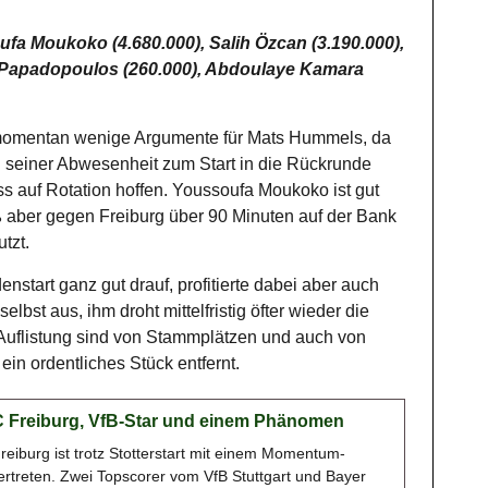
fa Moukoko (4.680.000), Salih Özcan (3.190.000),
 Papadopoulos (260.000), Abdoulaye Kamara
s momentan wenige Argumente für Mats Hummels, da
 seiner Abwesenheit zum Start in die Rückrunde
ss auf Rotation hoffen. Youssoufa Moukoko ist gut
aber gegen Freiburg über 90 Minuten auf der Bank
tzt.
tart ganz gut drauf, profitierte dabei aber auch
selbst aus, ihm droht mittelfristig öfter wieder die
 Auflistung sind von Stammplätzen und auch von
n ordentliches Stück entfernt.
SC Freiburg, VfB-Star und einem Phänomen
reiburg ist trotz Stotterstart mit einem Momentum-
vertreten. Zwei Topscorer vom VfB Stuttgart und Bayer