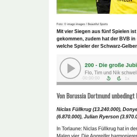
Foto: © imago images / Beautiful Sports
Mit vier Siegen aus fünf Spielen i
gekommen, zudem hat der BVB in d
welche Spieler der Schwarz-Gelben 
Von Borussia Dortmund unbedingt 
Niclas Füllkrug (13.240.000), Donye
(6.870.000), Julian Ryerson (3.970.
In Torlaune: Niclas Füllkrug hat in d
Malen vier. Die Angreifer harmoniere