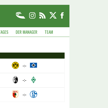
TAGES
DER MANAGER
TEAM
-:-
-:-
-:-