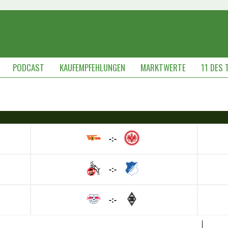
PODCAST
KAUFEMPFEHLUNGEN
MARKTWERTE
11 DES 
-:-
-:-
-:-