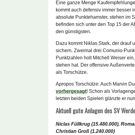
Eine ganze Menge Kaufempfehlungen!
kommt auch defensiv immer besser in 
absolute Punktehamster, stehen im Sc
befinden sich unter den Top 15 der 
den günstigsten.
Dazu kommt Niklas Stark, der drauf un
sichern. Zweimal drei Comunio-Punkte
Punktzahlen holt Mitchell Weiser ein
stehen hat. Der offensive Außenverte
als Torschütze.
Apropos Torschütze: Auch Marvin Duck
vorhergesagt
! Schon als Vorlagenge
letzten beiden Spielen glänzte er nu
Aktuell gute Anlagen des SV Werd
Niclas Füllkrug (15.480.000), Roman
Christian Groß (1.240.000)