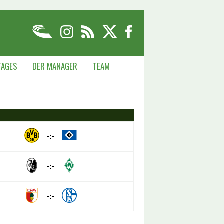
TAGES
DER MANAGER
TEAM
-:-
-:-
-:-