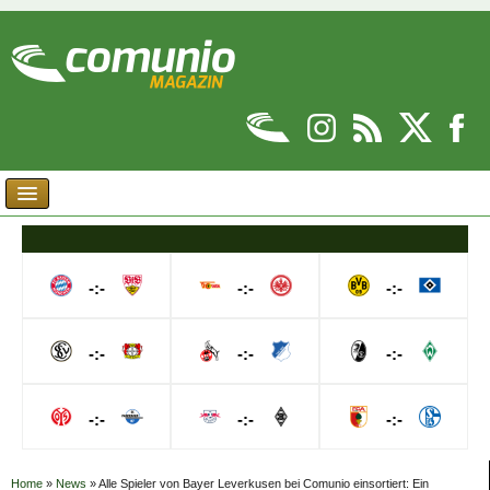
-:-
-:-
-:-
-:-
-:-
-:-
-:-
-:-
-:-
Home
»
News
»
Alle Spieler von Bayer Leverkusen bei Comunio einsortiert: Ein