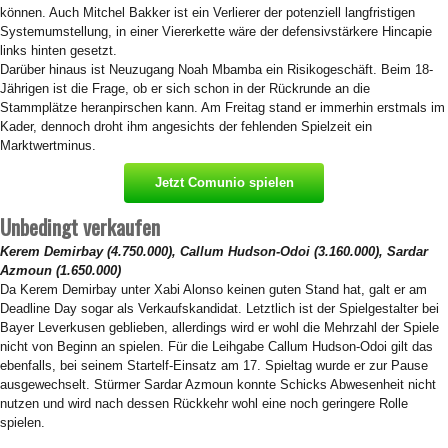
können. Auch Mitchel Bakker ist ein Verlierer der potenziell langfristigen
Systemumstellung, in einer Viererkette wäre der defensivstärkere Hincapie
links hinten gesetzt.
Darüber hinaus ist Neuzugang Noah Mbamba ein Risikogeschäft. Beim 18-
Jährigen ist die Frage, ob er sich schon in der Rückrunde an die
Stammplätze heranpirschen kann. Am Freitag stand er immerhin erstmals im
Kader, dennoch droht ihm angesichts der fehlenden Spielzeit ein
Marktwertminus.
Jetzt Comunio spielen
Unbedingt verkaufen
Kerem Demirbay (4.750.000), Callum Hudson-Odoi (3.160.000), Sardar
Azmoun (1.650.000)
Da Kerem Demirbay unter Xabi Alonso keinen guten Stand hat, galt er am
Deadline Day sogar als Verkaufskandidat. Letztlich ist der Spielgestalter bei
Bayer Leverkusen geblieben, allerdings wird er wohl die Mehrzahl der Spiele
nicht von Beginn an spielen. Für die Leihgabe Callum Hudson-Odoi gilt das
ebenfalls, bei seinem Startelf-Einsatz am 17. Spieltag wurde er zur Pause
ausgewechselt. Stürmer Sardar Azmoun konnte Schicks Abwesenheit nicht
nutzen und wird nach dessen Rückkehr wohl eine noch geringere Rolle
spielen.