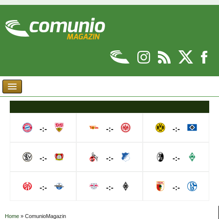
-:-
-:-
-:-
-:-
-:-
-:-
-:-
-:-
-:-
Home
»
ComunioMagazin