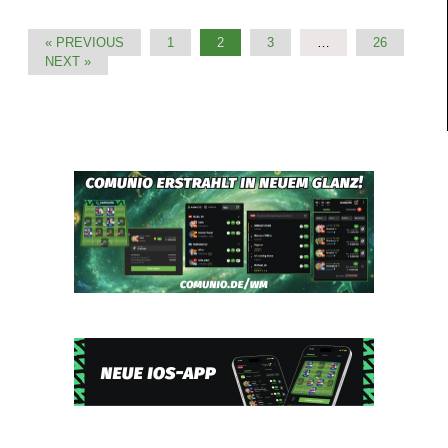
« PREVIOUS
1
2
3
…
26
NEXT »