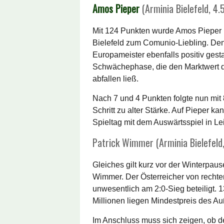
Amos Pieper
(Arminia Bielefeld, 4
Mit 124 Punkten wurde Amos Pieper i
Bielefeld zum Comunio-Liebling. Den 
Europameister ebenfalls positiv gesta
Schwächephase, die den Marktwert de
abfallen ließ.
Nach 7 und 4 Punkten folgte nun mit
Schritt zu alter Stärke. Auf Pieper 
Spieltag mit dem Auswärtsspiel in L
Patrick Wimmer (Arminia Bielefeld,
Gleiches gilt kurz vor der Winterpau
Wimmer. Der Österreicher von rechte
unwesentlich am 2:0-Sieg beteiligt.
Millionen liegen Mindestpreis des A
Im Anschluss muss sich zeigen, ob d