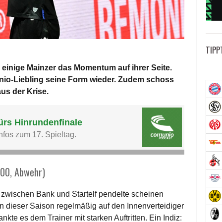
TIPP
einige Mainzer das Momentum auf ihrer Seite.
unio-Liebling seine Form wieder. Zudem schoss
aus der Krise.
000, Abwehr)
 zwischen Bank und Startelf pendelte scheinen
in dieser Saison regelmäßig auf den Innenverteidiger
nkte es dem Trainer mit starken Auftritten. Ein Indiz: