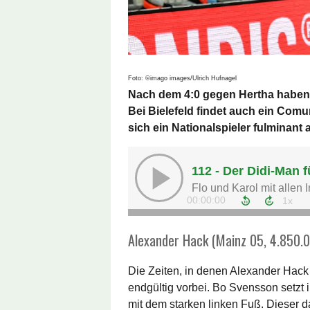
Foto: ©imago images/Ulrich Hufnagel
Nach dem 4:0 gegen Hertha haben 
Bei Bielefeld findet auch ein Com
sich ein Nationalspieler fulminant 
Alexander Hack (Mainz 05, 4.850.
Die Zeiten, in denen Alexander Hack
endgültig vorbei. Bo Svensson setzt 
mit dem starken linken Fuß. Dieser da