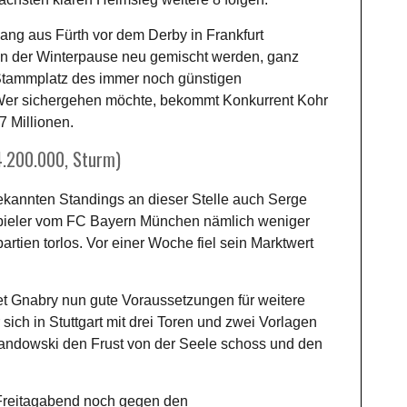
ang aus Fürth vor dem Derby in Frankfurt
n in der Winterpause neu gemischt werden, ganz
r Stammplatz des immer noch günstigen
t. Wer sichergehen möchte, bekommt Konkurrent Kohr
 Millionen.
.200.000, Sturm)
kannten Standings an dieser Stelle auch Serge
lspieler vom FC Bayern München nämlich weniger
rtien torlos. Vor einer Woche fiel sein Marktwert
t Gnabry nun gute Voraussetzungen für weitere
sich in Stuttgart mit drei Toren und zwei Vorlagen
andowski den Frust von der Seele schoss und den
Freitagabend noch gegen den