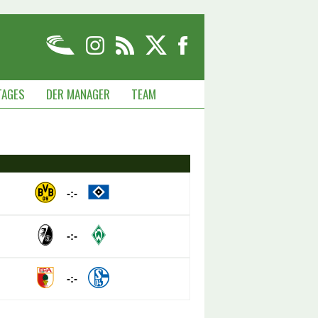
TAGES
DER MANAGER
TEAM
-:-
-:-
-:-