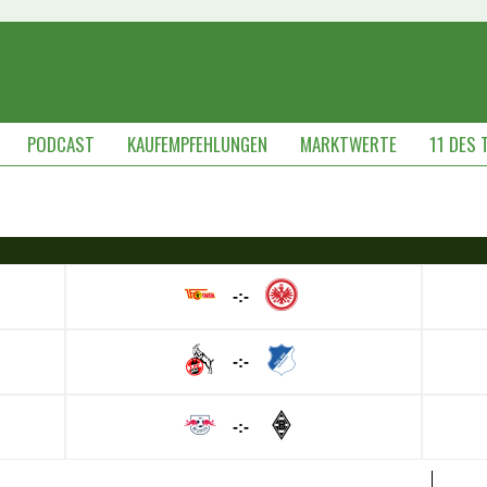
PODCAST
KAUFEMPFEHLUNGEN
MARKTWERTE
11 DES 
-:-
-:-
-:-