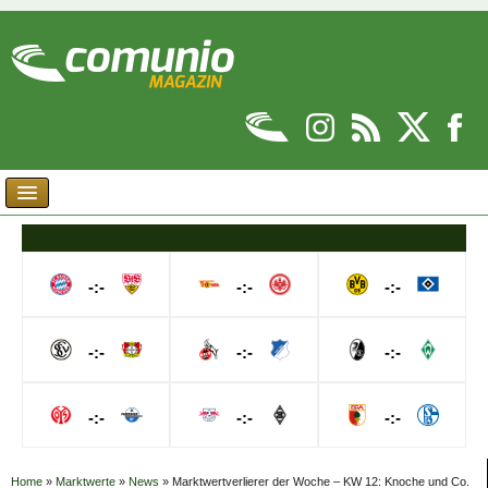
-:-
-:-
-:-
-:-
-:-
-:-
-:-
-:-
-:-
Home
»
Marktwerte
»
News
»
Marktwertverlierer der Woche – KW 12: Knoche und Co.