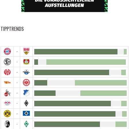
TIPPTRENDS
-
-
-
-
-
-
-
-