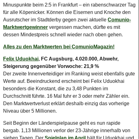
Minuspunkte beim 2:5 in Frankfurt – ein rabenschwarzer Tag
für alle Köpenicker. Können die Eisernen und Knoche den
Ausrutscher im Stadtderby gegen zwei aktuelle
Comunio-
Marktwertgewinner
vergessen machen, dürfte es mit
dessen Mindestpreis schnell wieder nach oben gehen.
Alles zu den Marktwerten bei ComunioMagazin!
Felix Uduokhai
, FC Augsburg, 4.020.000, Abwehr,
Steigerung gegenüber Vorwoche: 21,9 %
Der zweite Innenverteidiger im Ranking weist ebenfalls gute
Werte auf. Beeindruckend erscheint bei Felix Uduokhai
besonders die Konstant, die zu 3,48 Punkten im
Durchschnitt führte. 16 Mal fuhr er 3 oder mehr Zähler ein.
Den Marktwertverlust erklärt deshalb einzig das vorherige
Niveau über 5 Millionen.
Seit Beginn der Länderspielpause geht es nun rapide
bergab. 1,13 Millionen verlor der 23-Jährige innerhalb von
sieben Tagen. Der
Spielplan im April
hält für Uduokhai und