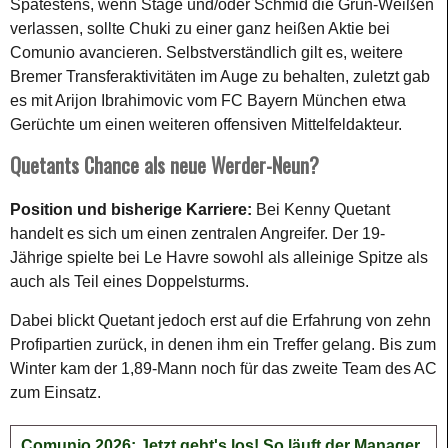
Spätestens, wenn Stage und/oder Schmid die Grün-Weißen
verlassen, sollte Chuki zu einer ganz heißen Aktie bei
Comunio avancieren. Selbstverständlich gilt es, weitere
Bremer Transferaktivitäten im Auge zu behalten, zuletzt gab
es mit Arijon Ibrahimovic vom FC Bayern München etwa
Gerüchte um einen weiteren offensiven Mittelfeldakteur.
Quetants Chance als neue Werder-Neun?
Position und bisherige Karriere:
Bei Kenny Quetant
handelt es sich um einen zentralen Angreifer. Der 19-
Jährige spielte bei Le Havre sowohl als alleinige Spitze als
auch als Teil eines Doppelsturms.
Dabei blickt Quetant jedoch erst auf die Erfahrung von zehn
Profipartien zurück, in denen ihm ein Treffer gelang. Bis zum
Winter kam der 1,89-Mann noch für das zweite Team des AC
zum Einsatz.
Comunio 2026: Jetzt geht's los! So läuft der Manager