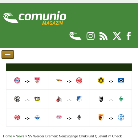
-:-
-:-
-:-
-:-
-:-
-:-
-:-
-:-
-:-
Home
»
News
»
SV Werder Bremen: Neuzugänge Chuki und Quetant im Check