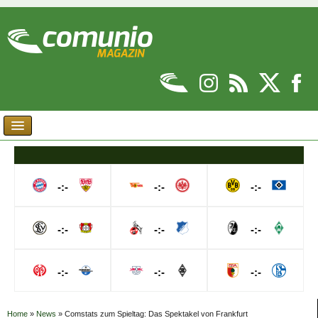
-:-
-:-
-:-
-:-
-:-
-:-
-:-
-:-
-:-
Home
»
News
»
Comstats zum Spieltag: Das Spektakel von Frankfurt