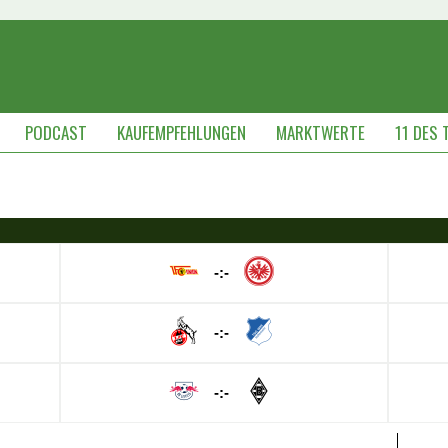
PODCAST
KAUFEMPFEHLUNGEN
MARKTWERTE
11 DES 
-:-
-:-
-:-