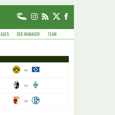
TAGES
DER MANAGER
TEAM
-:-
-:-
-:-