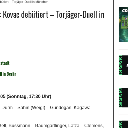
ütiert – Torjäger-Duell in München
 Kovac debütiert – Torjäger-Duell in
mstadt
l in Berlin
05 (Sonntag, 17:30 Uhr)
er, Durm – Sahin (Weigl) – Gündogan, Kagawa –
 Bell, Bussmann – Baumgartlinger, Latza – Clemens,