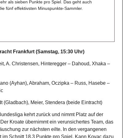
ehr als sieben Punkte pro Spiel. Das geht auch
Die fünf effektivsten Minuspunkte-Sammler.
acht Frankfurt (Samstag, 15:30 Uhr)
it, A. Christensen, Hinteregger – Dahoud, Xhaka –
rano (Ayhan), Abraham, Oczipka – Russ, Hasebe –
ic
 (Gladbach), Meier, Stendera (beide Eintracht)
undesliga kehrt zurück und nimmt Platz auf der
. Der Kroate übernimmt ein verunsichertes Team, das
täuschung zur nächsten eilte. In den vergangenen
t im Schnitt 18,3 Punkte pro Spiel. Kann Kovac dazu