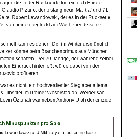
jäger, die in der Rückrunde für reichlich Furore
r Claudio Pizarro, der bislang neun Mal traf und 71
Seite: Robert Lewandowski, der es in der Rückserie
. Wer von beiden beglückt am Wochenende seine
schnell kann es gehen: Der im Winter ursprünglich
chweizer könnte beim Branchenprimus aus München
mation schaffen. Der 20-Jährige, der während seiner
guten Eindruck hinterließ, würde dabei von den
uzovic profitieren.
l war es nicht, ein hochverdienter Sieg aber allemal.
as Hinspiel im Bremer Weserstadion. Werder sah
 Levin Öztunali war neben Anthony Ujah der einzige
nach Minuspunkten pro Spiel
wie Lewandowski und Mkhitaryan machen in dieser