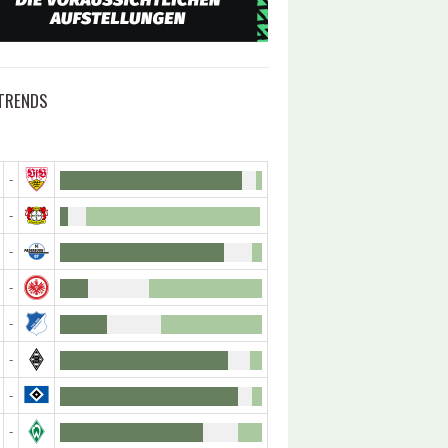
TRENDS
-
-
-
-
-
-
-
-