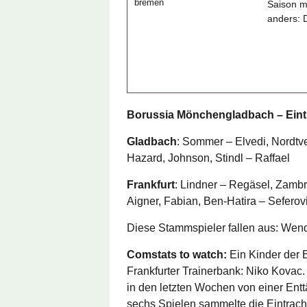
Saison m
anders: 
Borussia Mönchengladbach – Eintr
Gladbach
: Sommer – Elvedi, Nordtve
Hazard, Johnson, Stindl – Raffael
Frankfurt
: Lindner – Regäsel, Zamb
Aigner, Fabian, Ben-Hatira – Seferov
Diese Stammspieler fallen aus: Wendt
Comstats to watch:
Ein Kinder der B
Frankfurter Trainerbank: Niko Kovac
in den letzten Wochen von einer Ent
sechs Spielen sammelte die Eintrach