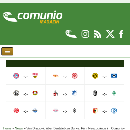
-:-
-:-
-:-
-:-
-:-
-:-
-:-
-:-
-:-
Home
»
News
»
Von Dragovic über Bentaleb zu Burke: Fünf Neuzugänge im Comunio-