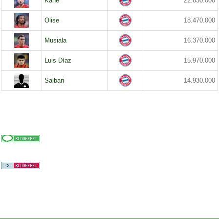
Kane
22.830.000
Olise
18.470.000
Musiala
16.370.000
Luis Díaz
15.970.000
Saibari
14.930.000