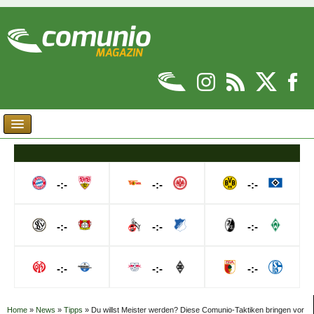
-:-
-:-
-:-
-:-
-:-
-:-
-:-
-:-
-:-
Home
»
News
»
Tipps
»
Du willst Meister werden? Diese Comunio-Taktiken bringen vor