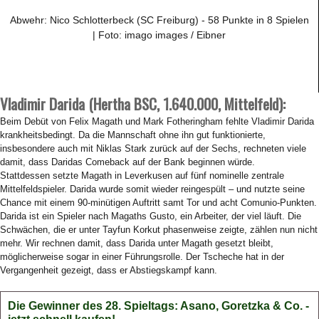
Abwehr: Nico Schlotterbeck (SC Freiburg) - 58 Punkte in 8 Spielen
| Foto: imago images / Eibner
Vladimir Darida (Hertha BSC, 1.640.000, Mittelfeld):
Beim Debüt von Felix Magath und Mark Fotheringham fehlte Vladimir Darida
krankheitsbedingt. Da die Mannschaft ohne ihn gut funktionierte,
insbesondere auch mit Niklas Stark zurück auf der Sechs, rechneten viele
damit, dass Daridas Comeback auf der Bank beginnen würde.
Stattdessen setzte Magath in Leverkusen auf fünf nominelle zentrale
Mittelfeldspieler. Darida wurde somit wieder reingespült – und nutzte seine
Chance mit einem 90-minütigen Auftritt samt Tor und acht Comunio-Punkten.
Darida ist ein Spieler nach Magaths Gusto, ein Arbeiter, der viel läuft. Die
Schwächen, die er unter Tayfun Korkut phasenweise zeigte, zählen nun nicht
mehr. Wir rechnen damit, dass Darida unter Magath gesetzt bleibt,
möglicherweise sogar in einer Führungsrolle. Der Tscheche hat in der
Vergangenheit gezeigt, dass er Abstiegskampf kann.
Die Gewinner des 28. Spieltags: Asano, Goretzka & Co. -