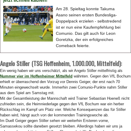
jetzt schnell kaufen!
Am 28. Spieltag konnte Takuma
Asano seinen ersten Bundesliga-
Doppelpack erzielen - selbstredend
ist er nun eine Kaufempfehlung bei
Comunio. Das gilt auch für Leon
Goretzka, der ein erfolgreiches
Comeback feierte.
Angelo Stiller (TSG Hoffenheim, 1.000.000, Mittelfeld):
Ein wenig haben wir uns verschätzt, als wir Angelo Stiller mittelfristig als
Nummer vier im Hoffenheimer Mittelfeld
wähnten. Gegen den VfL Bochum
erhielt er überraschend den Vorzug vor Dennis Geiger, der erst nach 70
Minuten eingewechselt wurde. Immerhin zwei Comunio-Punkte nahm Stiller
aus dem Spiel am Samstag mit.
Mit der Gesamtleistung der Mannschaft wird Trainer Sebastian Hoeneß nicht
zufrieden sein, die Heimniederlage gegen den VfL Bochum war ein herber
Rückschlag im Kampf um Platz vier. Welche Konsequenzen das für Stiller
haben wird, hängt auch von der kommenden Trainingswoche ab.
Im Duell Geiger gegen Stiller sehen wir weiterhin Ersteren vorne,
Samassekou sollte daneben gesetzt bleiben. Allerdings haben wir uns ja