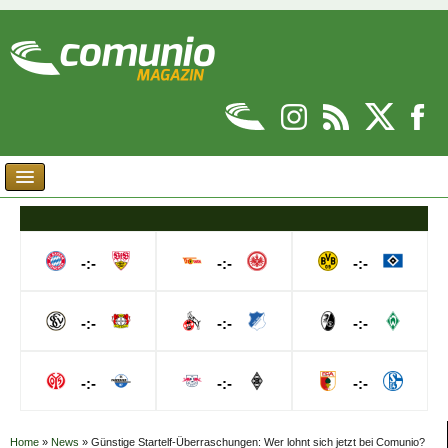
-:-
-:-
-:-
-:-
-:-
-:-
-:-
-:-
-:-
Home
»
News
»
Günstige Startelf-Überraschungen: Wer lohnt sich jetzt bei Comunio?