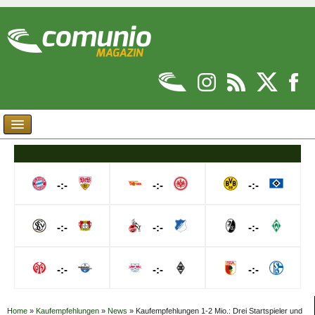
-:-
-:-
-:-
-:-
-:-
-:-
-:-
-:-
-:-
Home
»
Kaufempfehlungen
»
News
»
Kaufempfehlungen 1-2 Mio.: Drei Startspieler und