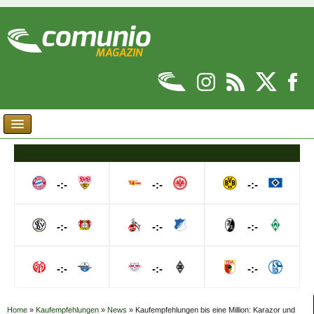
-:-
-:-
-:-
-:-
-:-
-:-
-:-
-:-
-:-
Home
»
Kaufempfehlungen
»
News
»
Kaufempfehlungen bis eine Million: Karazor und