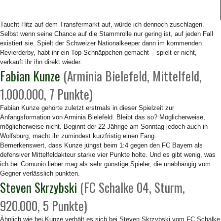
Taucht Hitz auf dem Transfermarkt auf, würde ich dennoch zuschlagen.
Selbst wenn seine Chance auf die Stammrolle nur gering ist, auf jeden Fall
existiert sie. Spielt der Schweizer Nationalkeeper dann im kommenden
Revierderby, habt ihr ein Top-Schnäppchen gemacht – spielt er nicht,
verkauft ihr ihn direkt wieder.
Fabian Kunze
(Arminia Bielefeld, Mittelfeld,
1.000.000, 7 Punkte)
Fabian Kunze gehörte zuletzt erstmals in dieser Spielzeit zur
Anfangsformation von Arminia Bielefeld. Bleibt das so? Möglicherweise,
möglicherweise nicht. Beginnt der 22-Jährige am Sonntag jedoch auch in
Wolfsburg, macht ihr zumindest kurzfristig einen Fang.
Bemerkenswert, dass Kunze jüngst beim 1:4 gegen den FC Bayern als
defensiver Mittelfeldakteur starke vier Punkte holte. Und es gibt wenig, was
ich bei Comunio lieber mag als sehr günstige Spieler, die unabhängig vom
Gegner verlässlich punkten.
Steven Skrzybski
(FC Schalke 04, Sturm,
920.000, 5 Punkte)
Ähnlich wie bei Kunze verhält es sich bei Steven Skrzybski vom FC Schalke