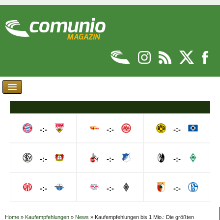
-:-
-:-
-:-
-:-
-:-
-:-
-:-
-:-
-:-
Home
»
Kaufempfehlungen
»
News
»
Kaufempfehlungen bis 1 Mio.: Die größten