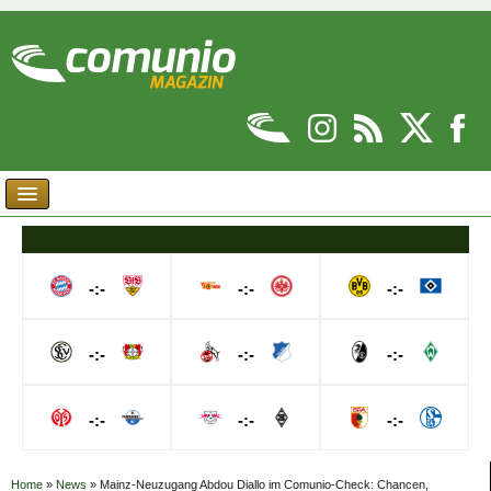
-:-
-:-
-:-
-:-
-:-
-:-
-:-
-:-
-:-
Home
»
News
»
Mainz-Neuzugang Abdou Diallo im Comunio-Check: Chancen,