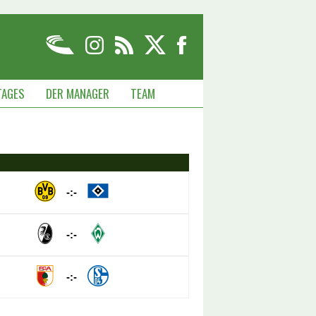
TAGES
DER MANAGER
TEAM
-:-
-:-
-:-