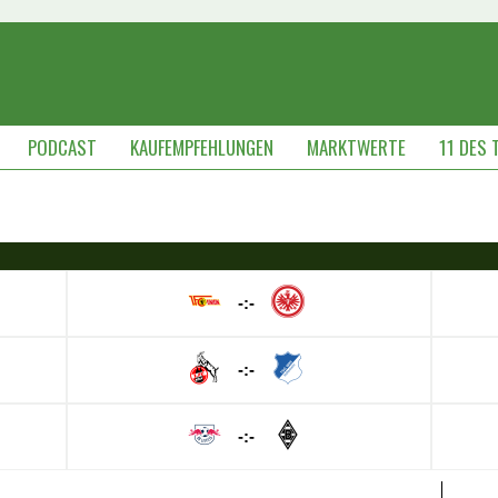
PODCAST
KAUFEMPFEHLUNGEN
MARKTWERTE
11 DES 
-:-
-:-
-:-