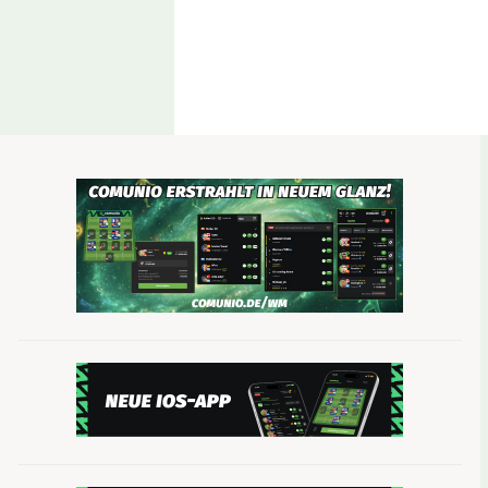
28 Punkte holte Karaman in den letzten drei Bunde
seit dem 9. Spieltag verletzt ausgefallen. Seit s
auf mehr kamen in diesem Zeitraum nur Bayerns
und Mark Uth.
Dennis Srbeny
(SC Paderborn, 2.39
Das zweite Riesenschnäppchen ist Dennis Srben
geringeren Marktwert als Karaman.
Durchschnittlich 4,38 Punkte sammelt Srbeny pro V
Partien für die Ostwestfalen – alle 132 Minute net
Du spielst noch nicht Comunio? Hier entlang 