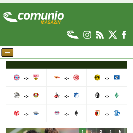
-:-
-:-
-:-
-:-
-:-
-:-
-:-
-:-
-:-
1
2
3
4
5