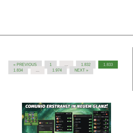
« PREVIOUS
1
…
1.832
1.833
1.834
…
1.974
NEXT »