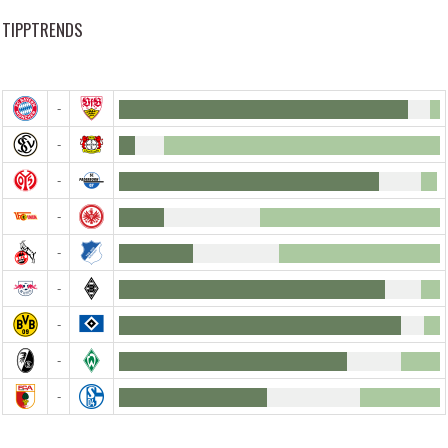
TIPPTRENDS
-
-
-
-
-
-
-
-
-