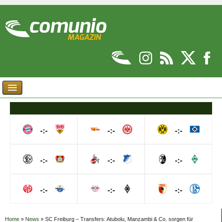
-:-
-:-
-:-
-:-
-:-
-:-
-:-
-:-
-:-
Home
»
News
»
SC Freiburg – Transfers: Atubolu, Manzambi & Co. sorgen für