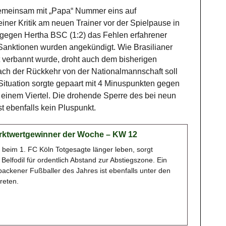
emeinsam mit „Papa“ Nummer eins auf
einer Kritik am neuen Trainer vor der Spielpause in
 gegen Hertha BSC (1:2) das Fehlen erfahrener
 Sanktionen wurden angekündigt. Wie Brasilianer
t verbannt wurde, droht auch dem bisherigen
ach der Rückkehr von der Nationalmannschaft soll
ituation sorgte gepaart mit 4 Minuspunkten gegen
 einem Viertel. Die drohende Sperre des bei neun
t ebenfalls kein Pluspunkt.
Marktwertgewinner der Woche – KW 12
beim 1. FC Köln Totgesagte länger leben, sorgt
elfodil für ordentlich Abstand zur Abstiegszone. Ein
backener Fußballer des Jahres ist ebenfalls unter den
reten.