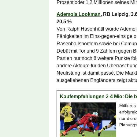
Prozent oder 1,2 Millionen seines Mi
Ademola Lookman
, RB Leipzig, 3
20,5 %
Von Ralph Hasenhüttl wurde Ademola
Fähigkeiten im Eins-gegen-eins gelo
Rasenballsportlern sowie bei Comuni
Debüt mit Tor und 9 Zählern gegen Bo
Partien nur noch 8 weitere Punkte f
andere Akteure für den Überraschung
Neulistung ist damit passé. Die Mar
ausgeliehenen Engländers zeigt aktue
Kaufempfehlungen 2-4 Mio: Die b
Mittleres
erfolgre
nur die e
Planungs