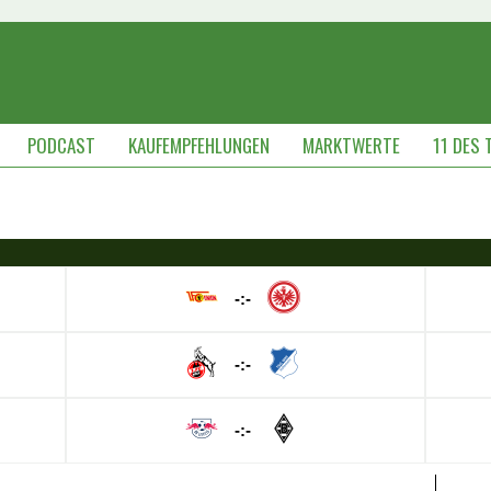
PODCAST
KAUFEMPFEHLUNGEN
MARKTWERTE
11 DES 
-:-
-:-
-:-