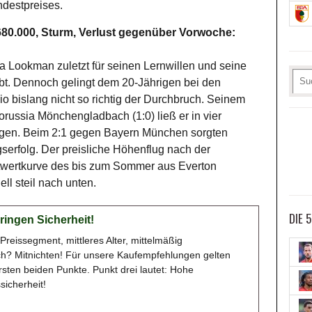
ndestpreises.
.680.000, Sturm, Verlust gegenüber Vorwoche:
 Lookman zuletzt für seinen Lernwillen und seine
bt. Dennoch gelingt dem 20-Jährigen bei den
o bislang nicht so richtig der Durchbruch. Seinem
russia Mönchengladbach (1:0) ließ er in vier
olgen. Beim 2:1 gegen Bayern München sorgten
serfolg. Der preisliche Höhenflug nach der
ktwertkurve des bis zum Sommer aus Everton
ll steil nach unten.
DIE 
ringen Sicherheit!
 Preissegment, mittleres Alter, mittelmäßig
ich? Mitnichten! Für unsere Kaufempfehlungen gelten
rsten beiden Punkte. Punkt drei lautet: Hohe
sicherheit!