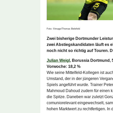
Foto: ©imago/Thomas Bielefeld
Zwei bisherige Dortmunder Leistu
zwei Abstiegskandidaten läuft es 
noch nicht so richtig auf Touren. 
Julian Weigl
, Borussia Dortmund, 5
Vorwoche: 18,2 %
Wie seine Mittelfeld-Kollegen ist au
Umstand, der in der jüngeren Vergan
Spiels angeführt wurde. Trainer Peter
Mahmoud Dahoud zudem für einen krea
die Spitze. Daneben war zuletzt Gon
comuniorelevant eingewechselt, sam
hohen Marktwert zu rechtfertigen. In