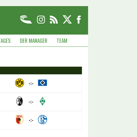
TAGES
DER MANAGER
TEAM
-:-
-:-
-:-