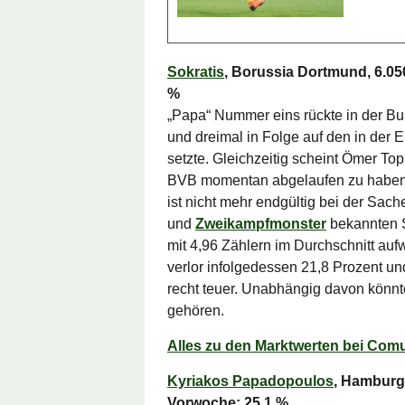
Sokratis
, Borussia Dortmund, 6.05
%
„Papa“ Nummer eins rückte in der Bund
und dreimal in Folge auf den in der 
setzte. Gleichzeitig scheint Ömer T
BVB momentan abgelaufen zu haben.
ist nicht mehr endgültig bei der Sac
und
Zweikampfmonster
bekannten S
mit 4,96 Zählern im Durchschnitt auf
verlor infolgedessen 21,8 Prozent un
recht teuer. Unabhängig davon könnte
gehören.
Alles zu den Marktwerten bei Com
Kyriakos Papadopoulos
, Hamburg
Vorwoche: 25,1 %