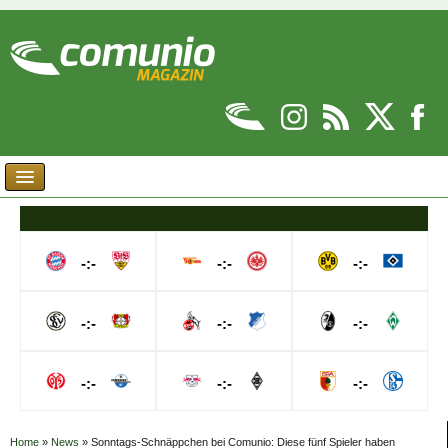
-:-
-:-
-:-
-:-
-:-
-:-
-:-
-:-
-:-
Home
»
News
»
Sonntags-Schnäppchen bei Comunio: Diese fünf Spieler haben