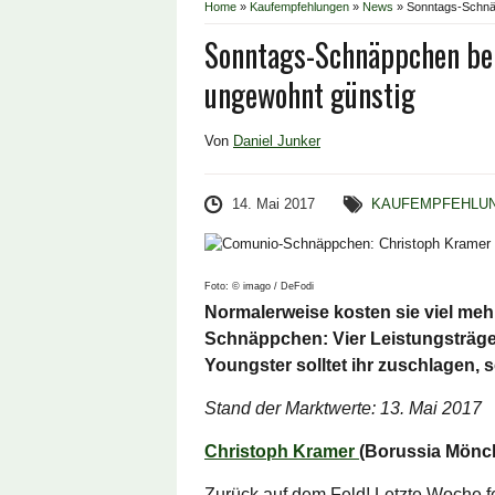
Home
»
Kaufempfehlungen
»
News
»
Sonntags-Schnäp
Sonntags-Schnäppchen bei
ungewohnt günstig
Von
Daniel Junker
14. Mai 2017
KAUFEMPFEHLU
Foto: © imago / DeFodi
Normalerweise kosten sie viel me
Schnäppchen: Vier Leistungsträger
Youngster solltet ihr zuschlagen, s
Stand der Marktwerte: 13. Mai 2017
Christoph Kramer
(Borussia Mönch
Zurück auf dem Feld! Letzte Woche f