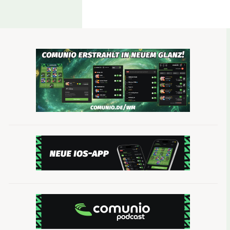
Gonzalo Castro
(Borussia Dortmund, 3.920.000,
Einzig aufgrund einer Gelbsperre sank Gonzalo Cas
schwer verletzt hat
, ist der Mittelfeldstratege f
BVB geht es gegen Bremen um Platz drei – also w
Einen Spieler von diesem Kaliber gibt es bei Com
die Manager besonders gelegen, bei denen die ent
kommen. Sollte Castro bei euch erscheinen, ist e
Marvin Plattenhardt (Hertha BSC, 2.810.000, A
Ein Muskelfaserriss zwang Herthas Linksverteidi
Plattenhardt zurück. Im vorletzten Saisonspiel ge
dieser Saison. Sechs Comunio-Punkte kamen dazu
Saison.
Nach wie vor ist Plattenhardt ein junger Spieler,
Mannschaft absolut unumstritten ist. Im letzten
Auch der aktuell günstige Plattenhardt ist eine h
Aufstellungs-Analyse: Wagner auf de