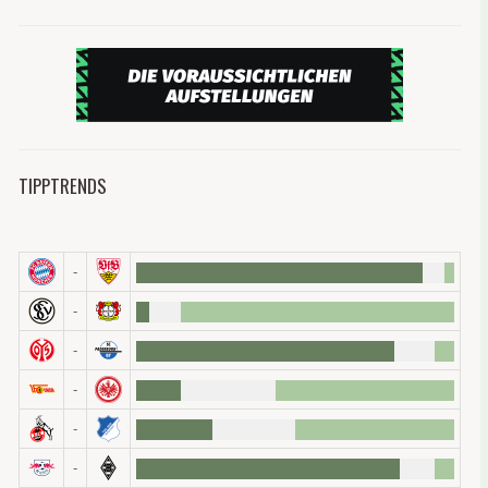
Fünf Spiel
fehlt über
Aufstellun
zudem ein
TIPPTRENDS
Lukas Klünter
(1. FC Köln, 2.560.000, Abwehr)
Als Lukas Klünter
vor drei Wochen
unter unsere
Jetzt bahnt sich eine Zeit an, in der der 20-Jähri
-
letzten Wochen regelmäßig Comunio-Punkte hamst
Bundesliga-Tor.
-
23 Punkte hat der Außenverteidiger somit in den 
erreichten eine bessere Ausbeute! Auf der rechte
-
auch schon die Gegenwart. Wer ihn nicht mit in 
schnellstmöglich zuschlagen.
-
Jonathan Tah (Bayer 04 Leverkusen, 1.900.000
In der letzten Saison erreichte Jonathan Tah 10
-
Innenverteidiger schmerzlich vermisst. Von Anfan
-
aus, in dieser Zeit gewann die Werkself nur drei v