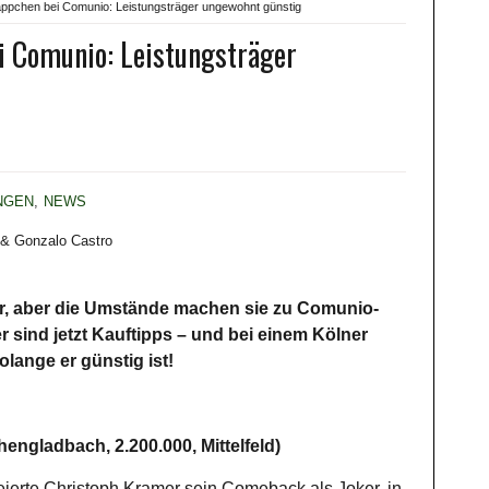
pchen bei Comunio: Leistungsträger ungewohnt günstig
 Comunio: Leistungsträger
NGEN
,
NEWS
hr, aber die Umstände machen sie zu Comunio-
 sind jetzt Kauftipps – und bei einem Kölner
olange er günstig ist!
engladbach, 2.200.000, Mittelfeld)
eierte Christoph Kramer sein Comeback als Joker, in