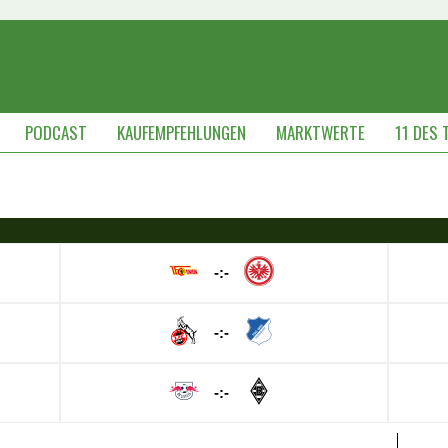
PODCAST
KAUFEMPFEHLUNGEN
MARKTWERTE
11 DES 
-:-
-:-
-:-