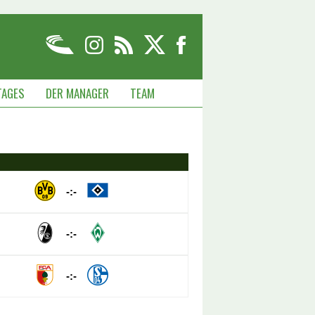
TAGES
DER MANAGER
TEAM
-:-
-:-
-:-