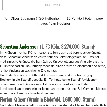
Bild 1 von 11
Tor: Oliver Baumann (TSG Hoffenheim) - 10 Punkte | Foto: imago
images / Jan Huebner
Sebastian Andersson
(1. FC Köln,
3.270.000
, Sturm):
Im Frühsommer hat Kölns Trainer Steffen Baumgart bereits angekündigt,
dass Sebastian Andersson vorerst nur als Joker eingeplant sei. Das hat
medizinische Gründe, die hartnäckige Knieverletzung des Angreifers ist nicht
zu unterschätzen. Da Anthony Modeste einen starken Saisonstart erwischte,
ist bei Andersson auch keine Eile gefragt.
Durch die Ausfälle von Uth und Thielmann wurde der Schwede gegen
Bochum in die Startelf gespült. Ein Tor hätte seine Startelf-Ambitionen
untermauert, doch Andersson blieb blass und wird sich nach der
Länderspielpause wohl wieder hinten anstellen müssen. Bei Comunio könnte
er auch als Joker noch wertvoll werden.
Florian Krüger (Arminia Bielefeld, 1.690.000, Sturm):
Nach dem Klassenerhalt musste Arminia Bielefeld die Mannschaft ordentlich