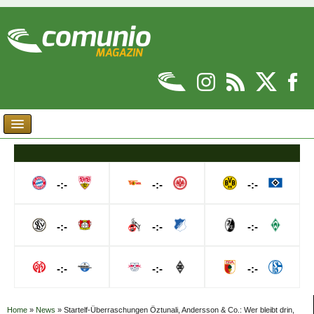
-:-
-:-
-:-
-:-
-:-
-:-
-:-
-:-
-:-
Home
»
News
»
Startelf-Überraschungen Öztunali, Andersson & Co.: Wer bleibt drin,