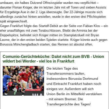
umbauen, ein halbes Dutzend Offnsivspieler wurden neu verpflichtet –
darunter Florian Krüger, der im letzten Jahr mit elf Toren und sieben Assists
für Erzgebirge Aue in der 2. Liga überzeugte. Der 22-Jährige musste sich
allerdings zunächst hinten anstellen, wurde in den ersten drei Pflichtspielen
spät eingewechselt.
Gegen Frankfurt folgte das Startelf-Debüt an der Seite von Fabian Klos – ein
eher unauffälliges mit zwei Torabschlüssen. Bleibt die Arminia bei der
Doppelspitze, befindet sich Krüger mitten im Stamplatzduell mit Bryan
Lasme, der in den ersten beiden Spielen startete. Krüger könnte auch gegen
Borussia Mönchengladbach starten, das Rennen ist absolut offen.
Comunio-Gerüchteküche: Dalot nicht zum BVB - Union
wildert bei Werder - viel los in Frankfurt
Die letzten Tage des
Transfersommers laufen,
insbesondere Borussia Dortmund
und Eintracht Frankfurt haben noch
einiges vor. Außerdem will sich
Union Berlin im Mittelfeld verstärken
- mit einem Bremer. Die
Transfergerüchte des Tages!