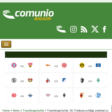
-:-
-:-
-:-
-:-
-:-
-:-
-:-
-:-
-:-
Home
»
News
»
Transfergerüchte
»
Transfergerüchte: SC Freiburg schlägt zweimal zu