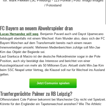
Tor: Mark Flekken (SC Freiburg) - 113 Punkte | Foto: imago images
/ Fotostand
FC Bayern an neuem Abwehrspieler dran
Lucas Hernandez will weg
, Benjamin Pavard auch und Dayot Upamecano
liebäugelt ebenfalls mit einem Wechsel. Kein Wunder also, dass sich der FC
Bayern München auf dem Transfermarkt bereits nach einem neuen
Innenverteidiger umsieht. Mehreren Medienberichten zufolge soll Min-Jae
Kim das Objekt der Begierde sei.
Laut Gianluca di Marzio ist der deutsche Rekordmeister sogar in der Pole
Position, auch
sky
bestätigt das Interesse und berichtet von einer
Ausstiegsklausel von mehr als 50 Millionen Euro. Aktuell steht Min-Jae Kim
beim SSC Neapel unter Vertrag, die Klausel soll nur für Wechsel ins Ausland
gelten.
Jetzt Comunio spielen
Tranfergerüchte: Palmer zu RB Leipzig?
Offensivtalent Cole Palmer bekommt bei Manchester City nicht viel Spielzeit.
Könnte für den Engländer ein Tapetenwechsel anstehen? Wie
The Athletic