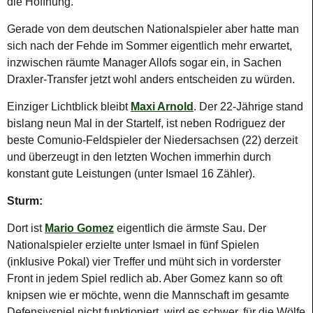
die Hoffnung.
Gerade von dem deutschen Nationalspieler aber hatte man
sich nach der Fehde im Sommer eigentlich mehr erwartet,
inzwischen räumte Manager Allofs sogar ein, in Sachen
Draxler-Transfer jetzt wohl anders entscheiden zu würden.
Einziger Lichtblick bleibt
Maxi Arnold
. Der 22-Jährige stand
bislang neun Mal in der Startelf, ist neben Rodriguez der
beste Comunio-Feldspieler der Niedersachsen (22) derzeit
und überzeugt in den letzten Wochen immerhin durch
konstant gute Leistungen (unter Ismael 16 Zähler).
Sturm:
Dort ist
Mario Gomez
eigentlich die ärmste Sau. Der
Nationalspieler erzielte unter Ismael in fünf Spielen
(inklusive Pokal) vier Treffer und müht sich in vorderster
Front in jedem Spiel redlich ab. Aber Gomez kann so oft
knipsen wie er möchte, wenn die Mannschaft im gesamte
Defensivspiel nicht funktioniert, wird es schwer, für die Wölfe