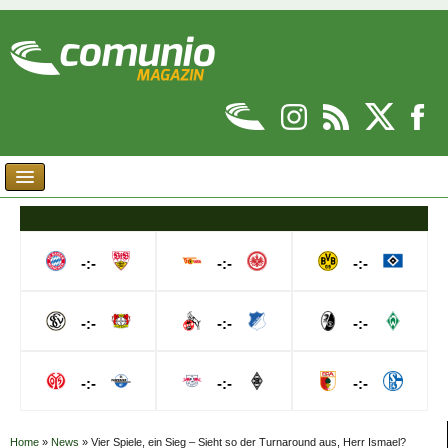
-:-
-:-
-:-
-:-
-:-
-:-
-:-
-:-
-:-
Home
»
News
»
Vier Spiele, ein Sieg – Sieht so der Turnaround aus, Herr Ismael?