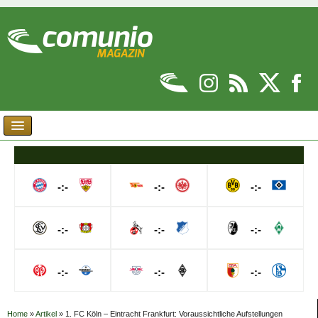
-:-
-:-
-:-
-:-
-:-
-:-
-:-
-:-
-:-
Home
»
Artikel
»
1. FC Köln – Eintracht Frankfurt: Voraussichtliche Aufstellungen