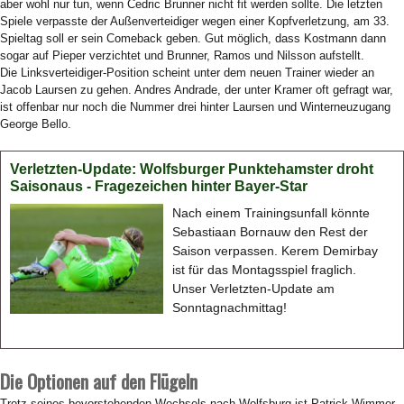
aber wohl nur tun, wenn Cedric Brunner nicht fit werden sollte. Die letzten
Spiele verpasste der Außenverteidiger wegen einer Kopfverletzung, am 33.
Spieltag soll er sein Comeback geben. Gut möglich, dass Kostmann dann
sogar auf Pieper verzichtet und Brunner, Ramos und Nilsson aufstellt.
Die Linksverteidiger-Position scheint unter dem neuen Trainer wieder an
Jacob Laursen zu gehen. Andres Andrade, der unter Kramer oft gefragt war,
ist offenbar nur noch die Nummer drei hinter Laursen und Winterneuzugang
George Bello.
Verletzten-Update: Wolfsburger Punktehamster droht
Saisonaus - Fragezeichen hinter Bayer-Star
Nach einem Trainingsunfall könnte
Sebastiaan Bornauw den Rest der
Saison verpassen. Kerem Demirbay
ist für das Montagsspiel fraglich.
Unser Verletzten-Update am
Sonntagnachmittag!
Die Optionen auf den Flügeln
Trotz seines bevorstehenden Wechsels nach Wolfsburg ist Patrick Wimmer