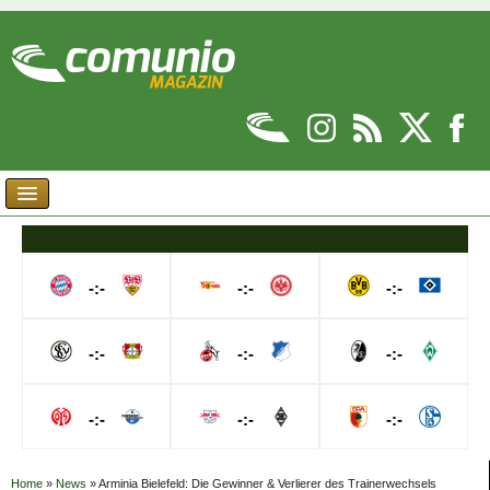
-:-
-:-
-:-
-:-
-:-
-:-
-:-
-:-
-:-
Home
»
News
»
Arminia Bielefeld: Die Gewinner & Verlierer des Trainerwechsels