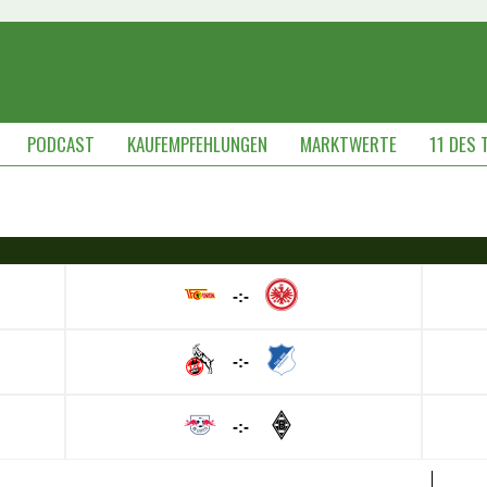
PODCAST
KAUFEMPFEHLUNGEN
MARKTWERTE
11 DES 
-:-
-:-
-:-