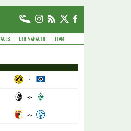
TAGES
DER MANAGER
TEAM
-:-
-:-
-:-