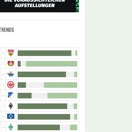
TRENDS
-
-
-
-
-
-
-
-