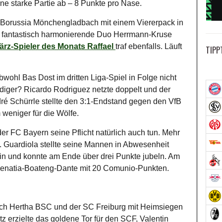
ine starke Partie ab – 8 Punkte pro Nase.
Borussia Mönchengladbach mit einem Viererpack in
as fantastisch harmonierende Duo Herrmann-Kruse
ärz-Spieler des Monats Raffael
traf ebenfalls. Läuft
TIPP
obwohl Bas Dost im dritten Liga-Spiel in Folge nicht
idiger? Ricardo Rodriguez netzte doppelt und der
é Schürrle stellte den 3:1-Endstand gegen den VfB
 weniger für die Wölfe.
er FC Bayern seine Pflicht natürlich auch tun. Mehr
 Guardiola stellte seine Mannen in Abwesenheit
 ein und konnte am Ende über drei Punkte jubeln. Am
 Benatia-Boateng-Dante mit 20 Comunio-Punkten.
sich Hertha BSC und der SC Freiburg mit Heimsiegen
z erzielte das goldene Tor für den SCF, Valentin