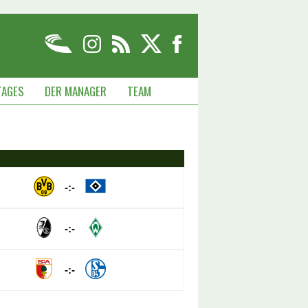
TAGES
DER MANAGER
TEAM
-:-
-:-
-:-