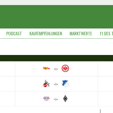
PODCAST
KAUFEMPFEHLUNGEN
MARKTWERTE
11 DES 
-:-
-:-
-:-