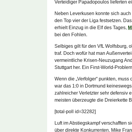
Verteidiger Papadopoulos lieferten e
Neben Leverkusen konnte sich auch 
den Top vier der Liga festsetzen. D
erhielt Einzug in die Elf des Tages,
M
bei den Fohlen.
Selbiges gilt für den VfL Wolfsburg, 
traf. Doch wofür hat man Außenverte
vermeintliche Krisen-Neuzugang Andr
Stuttgart her. Ein First-World-Problem
Wenn die „Verfolger“ punkten, muss d
war das 1:0 in Dortmund keineswegs.
zahlreicher Verletzter sehr defensiv
meisten überzeugte die Dreierkette
[total-poll id=32282]
Luft im Abstiegskampf verschafften 
über direkte Konkurrenten. Mike Frant