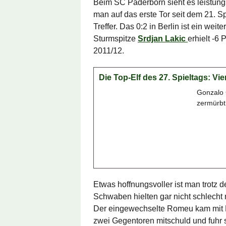
Beim SC Paderborn sieht es leistung
man auf das erste Tor seit dem 21. S
Treffer. Das 0:2 in Berlin ist ein we
Sturmspitze
Srdjan Lakic
erhielt -6
2011/12.
Die Top-Elf des 27. Spieltags: V
Gonzalo 
zermürbt
Etwas hoffnungsvoller ist man trotz d
Schwaben hielten gar nicht schlecht m
Der eingewechselte Romeu kam mit K
zwei Gegentoren mitschuld und fuhr 