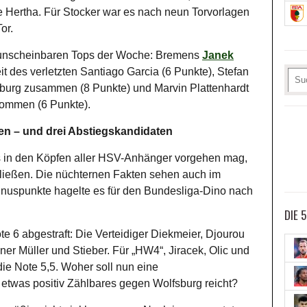
ie Hertha. Für Stocker war es nach neun Torvorlagen
or.
e unscheinbaren Tops der Woche: Bremens
Janek
 des verletzten Santiago Garcia (6 Punkte), Stefan
eiburg zusammen (8 Punkte) und Marvin Plattenhardt
 kommen (6 Punkte).
en – und drei Abstiegskandidaten
Was in den Köpfen aller HSV-Anhänger vorgehen mag,
ließen. Die nüchternen Fakten sehen auch im
inuspunkte hagelte es für den Bundesliga-Dino nach
DIE 
te 6 abgestraft: Die Verteidiger Diekmeier, Djourou
er Müller und Stieber. Für „HW4“, Jiracek, Olic und
ie Note 5,5. Woher soll nun eine
 etwas positiv Zählbares gegen Wolfsburg reicht?