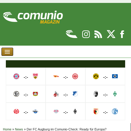
-:-
-:-
-:-
-:-
-:-
-:-
-:-
-:-
-:-
Home
»
News
»
Der FC Augburg im Comunio-Check: Ready für Europa?