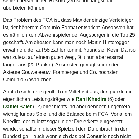
seinen persönlichen Rekord (34) schon längst hat
überbieten können.
Das Problem des FCA ist, dass Max der einzige Verteidiger
ist, der höherem Comunio-Format entspricht. Ansonsten hat
es nämlich kein Abwehrspieler der Augsburger in die Top 25
geschafft. Am ehesten kann man noch Martin Hinteregger
erwähnen, der auf 58 Zähler kommt. Youngster Kevin Danso
war zuletzt auf einem guten Weg, fällt nun aber erstmal
länger aus (22 Punkte). Ansonsten genügt keiner der
Akteure Gouweleeuw, Framberger und Co. höchsten
Comunio-Ansprüchen.
Ähnlich sieht es eigentlich im Mittelfeld aus, dort punkte die
eigentlichen Leistungsträger wie
Rani Khedira
(6) oder
Daniel Baier
(12) eher nichts ind aber dennoch ungemein
wichtig für das Spiel und die Balance beim FCA. Vor allem
Khedira, der zuletzt sogar in der Dreierkette eingesetzt
wurde, schaffte in dieser Spielzeit den Durchbruch in der
Bundesliga – auch wenn sich das bei Comunio noch nicht