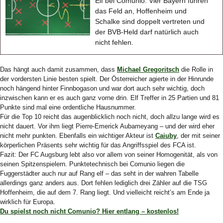
Elf bei Comunio: Vier Bayern führen
das Feld an, Hoffenheim und
Schalke sind doppelt vertreten und
der BVB-Held darf natürlich auch
nicht fehlen.
Das hängt auch damit zusammen, dass
Michael Gregoritsch
die Rolle in
der vordersten Linie besten spielt. Der Österreicher agierte in der Hinrunde
noch hängend hinter Finnbogason und war dort auch sehr wichtig, doch
inzwischen kann er es auch ganz vorne drin. Elf Treffer in 25 Partien und 81
Punkte sind mal eine ordentliche Hausnummer.
Für die Top 10 reicht das augenblicklich noch nicht, doch allzu lange wird es
nicht dauert. Vor ihm liegt Pierre-Emerick Aubameyang – und der wird eher
nicht mehr punkten. Ebenfalls ein wichtiger Akteur ist
Caiuby
, der mit seiner
körperlichen Präsents sehr wichtig für das Angriffsspiel des FCA ist.
Fazit: Der FC Augsburg lebt also vor allem von seiner Homogenität, als von
seinen Spitzenspielern. Punktetechnisch bei Comunio liegen die
Fuggerstädter auch nur auf Rang elf – das seht in der wahren Tabelle
allerdings ganz anders aus. Dort fehlen lediglich drei Zähler auf die TSG
Hoffenheim, die auf dem 7. Rang liegt. Und vielleicht reicht’s am Ende ja
wirklich für Europa.
Du spielst noch nicht Comunio? Hier entlang – kostenlos!