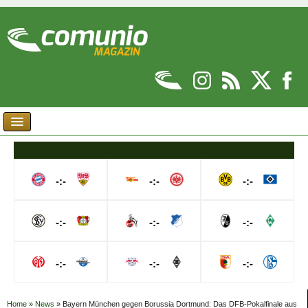
-:-
-:-
-:-
-:-
-:-
-:-
-:-
-:-
-:-
Home
»
News
»
Bayern München gegen Borussia Dortmund: Das DFB-Pokalfinale aus