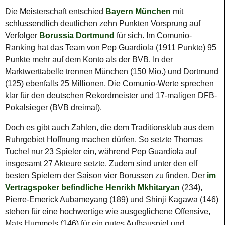
Die Meisterschaft entschied
Bayern München
mit
schlussendlich deutlichen zehn Punkten Vorsprung auf
Verfolger
Borussia Dortmund
für sich. Im Comunio-
Ranking hat das Team von Pep Guardiola (1911 Punkte) 95
Punkte mehr auf dem Konto als der BVB. In der
Marktwerttabelle trennen München (150 Mio.) und Dortmund
(125) ebenfalls 25 Millionen. Die Comunio-Werte sprechen
klar für den deutschen Rekordmeister und 17-maligen DFB-
Pokalsieger (BVB dreimal).
Doch es gibt auch Zahlen, die dem Traditionsklub aus dem
Ruhrgebiet Hoffnung machen dürfen. So setzte Thomas
Tuchel nur 23 Spieler ein, während Pep Guardiola auf
insgesamt 27 Akteure setzte. Zudem sind unter den elf
besten Spielern der Saison vier Borussen zu finden. Der
im
Vertragspoker befindliche Henrikh Mkhitaryan
(234),
Pierre-Emerick Aubameyang (189) und Shinji Kagawa (146)
stehen für eine hochwertige wie ausgeglichene Offensive,
Mats Hummels (146) für ein gutes Aufbauspiel und