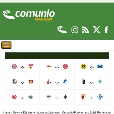
-:-
-:-
-:-
-:-
-:-
-:-
-:-
-:-
-:-
Home
»
News
»
Die besten Abwehrspieler nach Comunio-Punkten pro Spiel: Remember