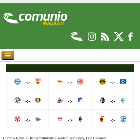
-:-
-:-
-:-
-:-
-:-
-:-
-:-
-:-
-:-
Home
»
News
»
Die formstärksten Spieler: Kein Lewy, kein Haaland!