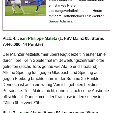
ein starkes Preis-
Leistungsverhältnis haben. Heute
mit dem Hoffenheimer Rückkehrer
Sargis Adamyan.
Platz 4:
Jean-Philippe Mateta
(1. FSV Mainz 05, Sturm,
7.440.000, 44 Punkte)
Der Mainzer Mittelstürmer überzeugt derzeit in erster Linie
durch Tore. Kein Spieler hat im Bewertungszeitraum öfter
getroffen (sechs Tore, genau wie Alario und Haaland).
Alleine Spieltag fünf gegen Gladbach und Spieltag acht
gegen Freiburg brachten ihm in der Summe 35 Punkte.
Dennoch ist auch ein wenig Vorsicht geboten bei dieser
Personalie: Trifft Mateta nicht, dann ist auch seine Ausbeute
oft schlecht. Dann kommt der Franzose in den seltensten
Fällen über zwei Zähler
Platz 3:
Lucas Alario
(Bayer 04 Leverkusen, Sturm,