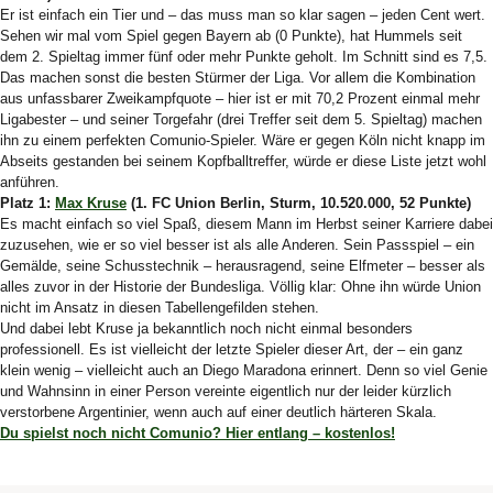
Er ist einfach ein Tier und – das muss man so klar sagen – jeden Cent wert.
Sehen wir mal vom Spiel gegen Bayern ab (0 Punkte), hat Hummels seit
dem 2. Spieltag immer fünf oder mehr Punkte geholt. Im Schnitt sind es 7,5.
Das machen sonst die besten Stürmer der Liga. Vor allem die Kombination
aus unfassbarer Zweikampfquote – hier ist er mit 70,2 Prozent einmal mehr
Ligabester – und seiner Torgefahr (drei Treffer seit dem 5. Spieltag) machen
ihn zu einem perfekten Comunio-Spieler. Wäre er gegen Köln nicht knapp im
Abseits gestanden bei seinem Kopfballtreffer, würde er diese Liste jetzt wohl
anführen.
Platz 1:
Max Kruse
(1. FC Union Berlin, Sturm, 10.520.000, 52 Punkte)
Es macht einfach so viel Spaß, diesem Mann im Herbst seiner Karriere dabei
zuzusehen, wie er so viel besser ist als alle Anderen. Sein Passspiel – ein
Gemälde, seine Schusstechnik – herausragend, seine Elfmeter – besser als
alles zuvor in der Historie der Bundesliga. Völlig klar: Ohne ihn würde Union
nicht im Ansatz in diesen Tabellengefilden stehen.
Und dabei lebt Kruse ja bekanntlich noch nicht einmal besonders
professionell. Es ist vielleicht der letzte Spieler dieser Art, der – ein ganz
klein wenig – vielleicht auch an Diego Maradona erinnert. Denn so viel Genie
und Wahnsinn in einer Person vereinte eigentlich nur der leider kürzlich
verstorbene Argentinier, wenn auch auf einer deutlich härteren Skala.
Du spielst noch nicht Comunio? Hier entlang – kostenlos!