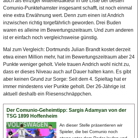
auch als einziger Mittelfeldakteur in die Liste der besten
Comunio-Punktehamster insgesamt schafft, ist noch einmal
eine extra Erwähnung wert. Denn zum einen ist Andrich
inzwischen richtig torgefährlich geworden. Drei Buden
waren es alleine im Bewertungszeitraum. Und zum anderen
ist er einfach noch vergleichsweise günstig.
Mal zum Vergleich: Dortmunds Julian Brandt kostet derzeit
etwa einen Million mehr, hat im Bewertungszeitraum aber 24
Punkte weniger geholt. Viele trauen Andrich wohl nicht zu,
dass er dieses Niveau auch auf Dauer halten kann. Es gibt
aber keinen Grund zur Sorge: Seit dem 4. Spieltag hat er
immer mindestens vier Punkte geholt. Der 26-Jährige ist
aktuell deshalb ein Riesenschnäppchen.
Der Comunio-Geheimtipp: Sargis Adamyan von der
TSG 1899 Hoffenheim
An dieser Stelle präsentieren wir
Spieler, die bei Comunio noch
etwas unter dem Radar laufen und