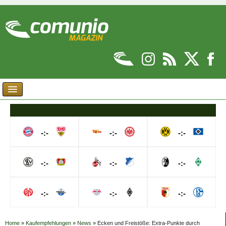
-:-
-:-
-:-
-:-
-:-
-:-
-:-
-:-
-:-
Home
»
Kaufempfehlungen
»
News
»
Ecken und Freistöße: Extra-Punkte durch