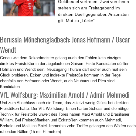
Geldbeutel vertreten. Zwei von ihnen
stehen sich am Freitagabend im
direkten Duell gegenüber. Ansonsten
gilt: Mut zu „Lücke“.
Borussia Mönchengladbach: Jonas Hofmann / Oscar
Wendt
Genau wie dem Rekordmeister gelang auch den Fohlen kein einziges
direktes Freistoßtor in der abgelaufenen Saison. Erste Kandidaten dürften
Hofmann und Wendt sein, Neuzugang Thuram darf sicher auch mal sein
Glück probieren. Ecken und indirekte Freistöße kommen in der Regel
ebenfalls von Hofmann oder Wendt, auch Neuhaus und Plea sind
Kandidaten.
VfL Wolfsburg: Maximilian Arnold / Admir Mehmedi
Und zum Abschluss noch ein Team, das zuletzt wenig Glück bei direkten
Freistößen hatte: Der VfL Wolfsburg. Einen harten Schuss und die nötige
Technik für Freistöße unweit des Tores haben Maxi Arnold und Brasilianer
William. Bei Freistoßflanken und Eckstößen kommen auch Mehmedi,
Brekalo und Malli ins Spiel. Immerhin zehn Treffer gelangen den Wölfen nach
ruhenden Bällen (15 mit Elfmetern).