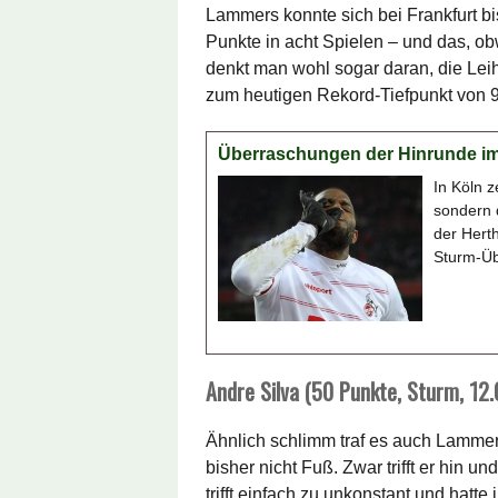
Lammers konnte sich bei Frankfurt b
Punkte in acht Spielen – und das, obw
denkt man wohl sogar daran, die Leih
zum heutigen Rekord-Tiefpunkt von 9
Überraschungen der Hinrunde im
In Köln 
sondern 
der Hert
Sturm-Üb
Andre Silva (50 Punkte, Sturm, 12
Ähnlich schlimm traf es auch Lammer
bisher nicht Fuß. Zwar trifft er hin 
trifft einfach zu unkonstant und hat