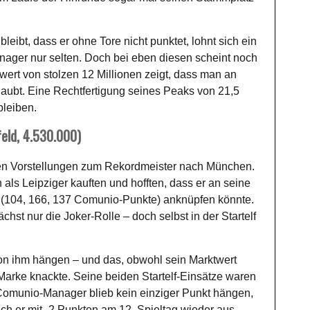
leibt, dass er ohne Tore nicht punktet, lohnt sich ein
nager nur selten. Doch bei eben diesen scheint noch
wert von stolzen 12 Millionen zeigt, dass man an
aubt. Eine Rechtfertigung seines Peaks von 21,5
bleiben.
feld, 4.530.000)
en Vorstellungen zum Rekordmeister nach München.
ls Leipziger kauften und hofften, dass er an seine
en (104, 166, 137 Comunio-Punkte) anknüpfen könnte.
hst nur die Joker-Rolle – doch selbst in der Startelf
von ihm hängen – und das, obwohl sein Marktwert
arke knackte. Seine beiden Startelf-Einsätze waren
r Comunio-Manager blieb kein einziger Punkt hängen,
ich er mit -2 Punkten am 12. Spieltag wieder aus.