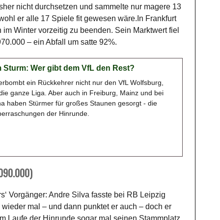
isher nicht durchsetzen und sammelte nur magere 13
ohl er alle 17 Spiele fit gewesen wäre.In Frankfurt
 im Winter vorzeitig zu beenden. Sein Marktwert fiel
70.000 – ein Abfall um satte 92%.
 Sturm: Wer gibt dem VfL den Rest?
zerbombt ein Rückkehrer nicht nur den VfL Wolfsburg,
die ganze Liga. Aber auch in Freiburg, Mainz und bei
ha haben Stürmer für großes Staunen gesorgt - die
erraschungen der Hinrunde.
.090.000)
s‘ Vorgänger: Andre Silva fasste bei RB Leipzig
und wieder mal – und dann punktet er auch – doch er
te im Laufe der Hinrunde sogar mal seinen Stammplatz