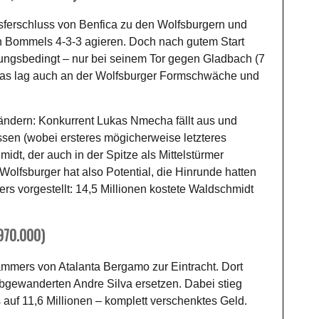
sferschluss von Benfica zu den Wolfsburgern und
von Bommels 4-3-3 agieren. Doch nach gutem Start
zungsbedingt – nur bei seinem Tor gegen Gladbach (7
Das lag auch an der Wolfsburger Formschwäche und
ändern: Konkurrent Lukas Nmecha fällt aus und
ssen (wobei ersteres mögicherweise letzteres
midt, der auch in der Spitze als Mittelstürmer
Wolfsburger hat also Potential, die Hinrunde hatten
s vorgestellt: 14,5 Millionen kostete Waldschmidt
970.000)
mers von Atalanta Bergamo zur Eintracht. Dort
 abgewanderten Andre Silva ersetzen. Dabei stieg
 auf 11,6 Millionen – komplett verschenktes Geld.