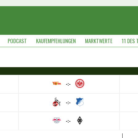
PODCAST
KAUFEMPFEHLUNGEN
MARKTWERTE
11 DES 
-:-
-:-
-:-