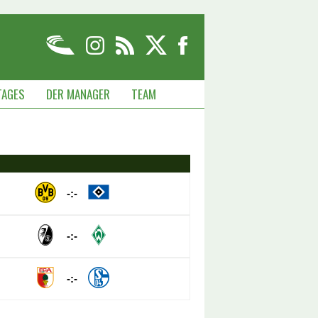
TAGES
DER MANAGER
TEAM
-:-
-:-
-:-