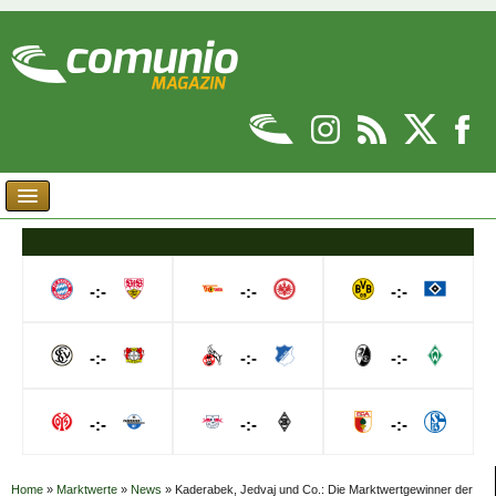
-:-
-:-
-:-
-:-
-:-
-:-
-:-
-:-
-:-
Home
»
Marktwerte
»
News
»
Kaderabek, Jedvaj und Co.: Die Marktwertgewinner der