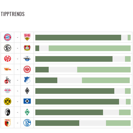
TIPPTRENDS
-
-
-
-
-
-
-
-
-