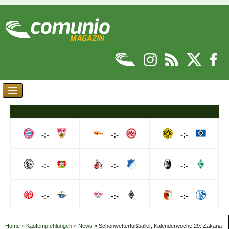
-:-
-:-
-:-
-:-
-:-
-:-
-:-
-:-
-:-
Home
»
Kaufempfehlungen
»
News
»
Schönwetterfußballer, Kalenderwoche 29: Zakaria