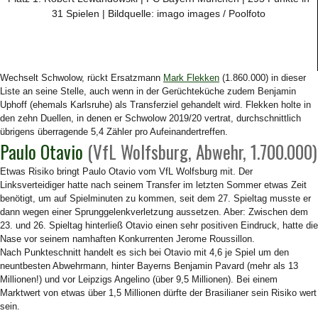
31 Spielen | Bildquelle: imago images / Poolfoto
Wechselt Schwolow, rückt Ersatzmann
Mark Flekken
(1.860.000) in dieser
Liste an seine Stelle, auch wenn in der Gerüchteküche zudem Benjamin
Uphoff (ehemals Karlsruhe) als Transferziel gehandelt wird. Flekken holte in
den zehn Duellen, in denen er Schwolow 2019/20 vertrat, durchschnittlich
übrigens überragende 5,4 Zähler pro Aufeinandertreffen.
Paulo Otavio
(VfL Wolfsburg, Abwehr, 1.700.000)
Etwas Risiko bringt Paulo Otavio vom VfL Wolfsburg mit. Der
Linksverteidiger hatte nach seinem Transfer im letzten Sommer etwas Zeit
benötigt, um auf Spielminuten zu kommen, seit dem 27. Spieltag musste er
dann wegen einer Sprunggelenkverletzung aussetzen. Aber: Zwischen dem
23. und 26. Spieltag hinterließ Otavio einen sehr positiven Eindruck, hatte die
Nase vor seinem namhaften Konkurrenten Jerome Roussillon.
Nach Punkteschnitt handelt es sich bei Otavio mit 4,6 je Spiel um den
neuntbesten Abwehrmann, hinter Bayerns Benjamin Pavard (mehr als 13
Millionen!) und vor Leipzigs Angelino (über 9,5 Millionen). Bei einem
Marktwert von etwas über 1,5 Millionen dürfte der Brasilianer sein Risiko wert
sein.