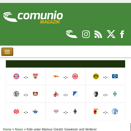
-:-
-:-
-:-
-:-
-:-
-:-
-:-
-:-
-:-
Home
»
News
»
Köln unter Markus Gisdol: Gewinner und Verlierer