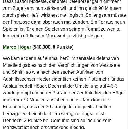
Dass Gisdol Modeste, der unter Beierlorzer gar nicht mehr
zum Zuge kam, nun stärken will und ihn gleich 90 Minuten
durchspielen ließ, wirkt erst mal logisch. So langsam müsste
der Franzose dann aber auch mal zünden. Ein Tor aus neun
Spielen ist für einen Spieler von seinem Format zu wenig.
Immerhin dürfte sein Marktwert kurzfristig steigen.
Marco Höger
(540.000, 8 Punkte)
Wo kam er denn auf einmal her? Im zentralen defensiven
Mittelfeld gab es nach den Verpflichtungen von Verstraete
und Skhiri, so wie nach den starken Auftritten von
Aushilfssechser Hector eigentlich keinen Platz mehr für das
Auslaufmodell Höger. Doch mit der Umstellung auf 4-3-3
wurde prompt ein neuer Platz in der Zentrale frei, den Höger
immerhin 70 Minuten ausfüllen durfte. Dann kam die
Erkenntnis, dass der 30-Jährige für die pfeilschnellen
Leipziger vielleicht doch ein wenig zu langsam ist.
Dennoch: 2 Punkte bei Comunio sind solide und sein
Marktwert ist noch erschreckend niedrig.