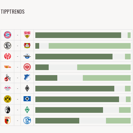
TIPPTRENDS
-
-
-
-
-
-
-
-
-