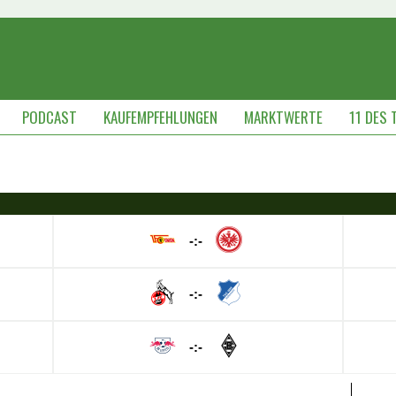
PODCAST
KAUFEMPFEHLUNGEN
MARKTWERTE
11 DES 
-:-
-:-
-:-