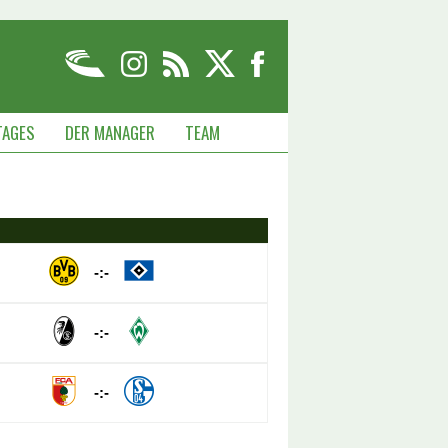
TAGES
DER MANAGER
TEAM
-:-
-:-
-:-