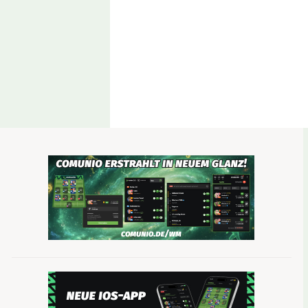
Die Bremse funktioniert – warum der Juli bess
In den letzten Tagen wurde der krasse Abwärtstr
aus als das Plus am Montag. Ein bisschen Hoffn
Möglichkeit eines Aufschwungs besteht.
Die WM nähert sich langsam ihrem Ende. Die Test
dem auch der Fokus der Comunio-Manager wechsel
und dann wird auch wieder mehr gehandelt.
Nur, mit welchem Geld? Die meisten Comunio-Man
wodurch die Handlungsmöglichkeiten eingeschrän
ergiebigsten Monate, was Neuanmeldungen im Mana
bessere Marktwerte.