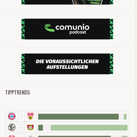
Während im Juni noch 150 Millionen verloren ging
Millionen Verlust schließen wir aus, einen zweit
ist jedoch nichts. Gut möglich, dass sich am E
05-Neuzugang Mateta im Check: Wa
Jean-Phili
05 und 05-
gegangen: 
für dich lo
TIPPTRENDS
Neuzugänge verlieren früher an Wert
Noch eine wichtige Beobachtung dieses Sommers, 
sie betrifft die Marktwertentwicklung von Neuzu
Normalerweise steigern Neuzugänge ihren Marktwe
-
Woche hält, und anschließend fallen ihre Marktwer
Neuzugängen verkürzt.
-
So wird in diesem Sommer häufig bereits nach dre
der rasante Abstieg. Comunio-Manager sollten mit