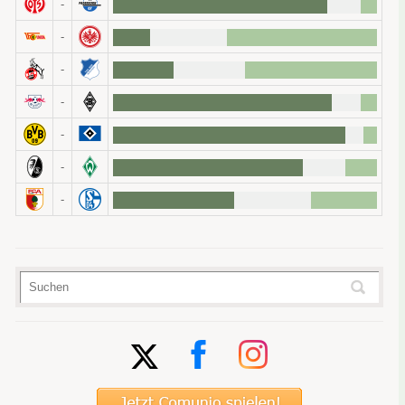
-
Anlagen wie
Wolfsburgs Wout Weghorst
schon z
Du spielst noch nicht Comunio? Hier entlang 
-
-
-
-
-
-