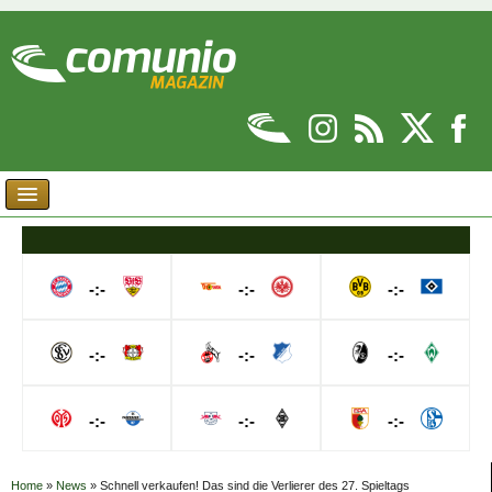
-:-
-:-
-:-
-:-
-:-
-:-
-:-
-:-
-:-
Home
»
News
»
Schnell verkaufen! Das sind die Verlierer des 27. Spieltags