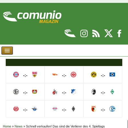
-:-
-:-
-:-
-:-
-:-
-:-
-:-
-:-
-:-
Home
»
News
»
Schnell verkaufen! Das sind die Verlierer des 4. Spieltags