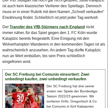
Der VfB Stuttgart hat noch gar nicht gespielt, Sasa Kalajdzic
ist auch kein klassischer Verlierer des Spieltags. Dennoch
muss er in einer Rubrik mit dem Namen „Schnell verkaufen“
Erwähnung findet. Schließlich ist jetzt jeder Tag wertvoll.
Der
Transfer des VfB-Stürmers nach England
rückt
immer näher, für das Spiel gegen den 1. FC Köln wurde
Kalajdzic bereits freigestellt. Eine Einigung mit den
Wolverhampton Wanderers in den kommenden Tagen ist als
wahrscheinlich anzusehen. An jedem Tag dürfte Kalajdzic
nun an Wert einbüßen, bis sein Preis schließlich
eingefroren wird.
Der SC Freiburg bei Comunio einsortiert: Zwei
unbedingt kaufen, zwei unbedingt verkaufen
Der SC Freiburg hat drei seiner
ersten vier Spiele der Bundesliga-
Saison 2022/23 gewonnen. Wir
sortieren Grifo, Gregoritsch & Co.
bei Comunio in fünf Kategorien