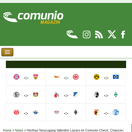
-:-
-:-
-:-
-:-
-:-
-:-
-:-
-:-
-:-
Home
»
News
»
Herthas Neuzugang Valentino Lazaro im Comunio-Check: Chancen,