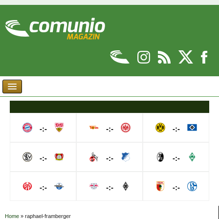
-:-
-:-
-:-
-:-
-:-
-:-
-:-
-:-
-:-
Home
»
raphael-framberger