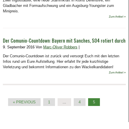
Zwei Ingolstädter, eine neue Stammkraft in Kölns Defensive, ein
Gladbacher mit Formaufschwung und ein Augsburg-Youngster zum
Minipreis.
Zum Artikel »
Der Comunio-Countdown: Bayern mit Sanches, S04 rotiert durch
9. September 2016 Von
Marc-Oliver Robbers
|
Der Comunio-Countdown ist zurück und versorgt Euch mit den letzten
Infos rund um Eure Aufstellung. Hier erfahrt Ihr jede kurzfristige
Verletzung und bekommt Informationen zu den Wackelkandidaten!
Zum Artikel »
« PREVIOUS
1
…
4
5