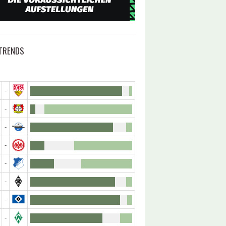
TRENDS
-
-
-
-
-
-
-
-