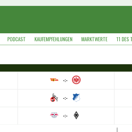
PODCAST
KAUFEMPFEHLUNGEN
MARKTWERTE
11 DES 
-:-
-:-
-:-