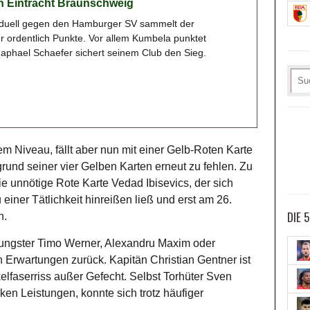
on Eintracht Braunschweig
rduell gegen den Hamburger SV sammelt der
er ordentlich Punkte. Vor allem Kumbela punktet
aphael Schaefer sichert seinem Club den Sieg.
em Niveau, fällt aber nun mit einer Gelb-Roten Karte
und seiner vier Gelben Karten erneut zu fehlen. Zu
ie unnötige Rote Karte Vedad Ibisevics, der sich
iner Tätlichkeit hinreißen ließ und erst am 26.
DIE 
n.
oungster Timo Werner, Alexandru Maxim oder
 Erwartungen zurück. Kapitän Christian Gentner ist
elfaserriss außer Gefecht. Selbst Torhüter Sven
rken Leistungen, konnte sich trotz häufiger