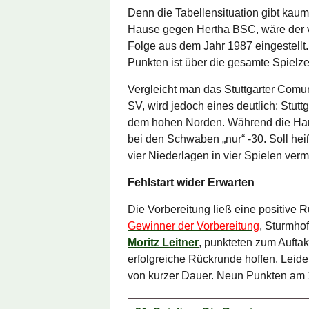
Denn die Tabellensituation gibt kau
Hause gegen Hertha BSC, wäre der v
Folge aus dem Jahr 1987 eingestell
Punkten ist über die gesamte Spielz
Vergleicht man das Stuttgarter Com
SV, wird jedoch eines deutlich: Stuttg
dem hohen Norden. Während die Hanse
bei den Schwaben „nur“ -30. Soll heiß
vier Niederlagen in vier Spielen ver
Fehlstart wider Erwarten
Die Vorbereitung ließ eine positive
Gewinner der Vorbereitung
, Sturmho
Moritz Leitner
, punkteten zum Auftak
erfolgreiche Rückrunde hoffen. Leid
von kurzer Dauer. Neun Punkten am 1