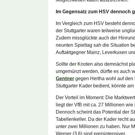
Im Gegensatz zum HSV dennoch g
Im Vergleich zum HSV besteht denno
der Stuttgarter waren teilweise unglü
Zudem missglückte auch der Hinrunde
neunten Spieltag sah die Situation be
Auftaktgegner Mainz, Leverkusen und
Sollte der Knoten also demnächst pl
umgemünzt werden, dürfte es auch 
Gentner
gegen Hertha wohl auf den P
Stuttgarter Kader bedient, könnte am 
Der Vorteil im Moment: Die Marktwer
liegt der VfB mit ca. 27 Millionen wi
Dennoch scheint das Potential der St
Tabellenkeller. Da der Kader recht au
unter zwei Millionen zu haben. Nur Ma
Werner (3,6) sind preisintensiver.