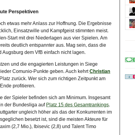
ute Perspektiven
ch etwas mehr Anlass zur Hoffnung. Die Ergebnisse
cklich, Einsatzwille und Kampfgeist stimmten meist.
n-Start mit drei Niederlagen aus vier Spielen. Am
reits deutlich entspannter aus. Mag sein, dass die
 Augsburg dem VfB einfach nicht lagen.
atzen und die engagierten Leistungen in Siege
wieder Comunio-Punkte geben. Auch kehrt
Christian
latz zurück. Wer sich zum richtigen Zeitpunkt am
Ende profitieren.
te der Spieler befinden sich am Minimum. Insgesamt
e in der Bundesliga auf
Platz 15 des Gesamtrankings
.
uttgarter ungleich höher als das der Konkurrenten im
sgeglichen besetzt ist, sind die meisten Akteure für
xim (2,7 Mio.), Ibisevic (2,8) und Talent Timo