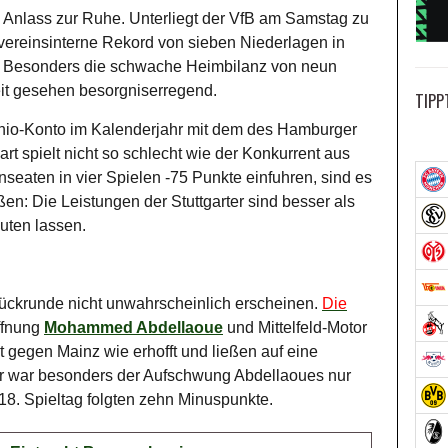
m Anlass zur Ruhe. Unterliegt der VfB am Samstag zu
ereinsinterne Rekord von sieben Niederlagen in
t. Besonders die schwache Heimbilanz von neun
eit gesehen besorgniserregend.
TIPP
unio-Konto im Kalenderjahr mit dem des Hamburger
art spielt nicht so schlecht wie der Konkurrent aus
aten in vier Spielen -75 Punkte einfuhren, sind es
en: Die Leistungen der Stuttgarter sind besser als
muten lassen.
 Rückrunde nicht unwahrscheinlich erscheinen.
Die
ffnung
Mohammed Abdellaoue
und Mittelfeld-Motor
t gegen Mainz wie erhofft und ließen auf eine
er war besonders der Aufschwung Abdellaoues nur
8. Spieltag folgten zehn Minuspunkte.