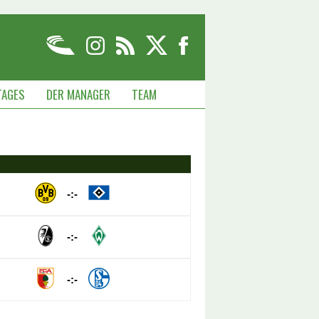
TAGES
DER MANAGER
TEAM
-:-
-:-
-:-