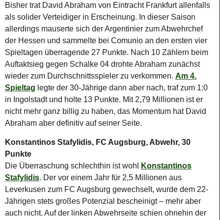
Bisher trat David Abraham von Eintracht Frankfurt allenfalls
als solider Verteidiger in Erscheinung. In dieser Saison
allerdings mauserte sich der Argentinier zum Abwehrchef
der Hessen und sammelte bei Comunio an den ersten vier
Spieltagen überragende 27 Punkte. Nach 10 Zählern beim
Auftaktsieg gegen Schalke 04 drohte Abraham zunächst
wieder zum Durchschnittsspieler zu verkommen.
Am 4.
Spieltag
legte der 30-Jährige dann aber nach, traf zum 1:0
in Ingolstadt und holte 13 Punkte. Mit 2,79 Millionen ist er
nicht mehr ganz billig zu haben, das Momentum hat David
Abraham aber definitiv auf seiner Seite.
Konstantinos Stafylidis, FC Augsburg, Abwehr, 30
Punkte
Die Überraschung schlechthin ist wohl
Konstantinos
Stafylidis
. Der vor einem Jahr für 2,5 Millionen aus
Leverkusen zum FC Augsburg gewechselt, wurde dem 22-
Jährigen stets großes Potenzial bescheinigt – mehr aber
auch nicht. Auf der linken Abwehrseite schien ohnehin der