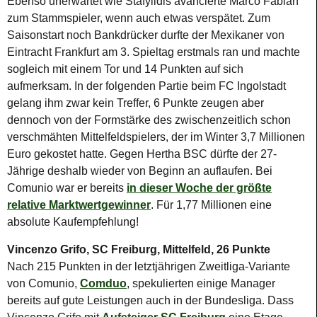
Ebenso unerwartet wie Stafylidis avancierte Marco Fabian
zum Stammspieler, wenn auch etwas verspätet. Zum
Saisonstart noch Bankdrücker durfte der Mexikaner von
Eintracht Frankfurt am 3. Spieltag erstmals ran und machte
sogleich mit einem Tor und 14 Punkten auf sich
aufmerksam. In der folgenden Partie beim FC Ingolstadt
gelang ihm zwar kein Treffer, 6 Punkte zeugen aber
dennoch von der Formstärke des zwischenzeitlich schon
verschmähten Mittelfeldspielers, der im Winter 3,7 Millionen
Euro gekostet hatte. Gegen Hertha BSC dürfte der 27-
Jährige deshalb wieder von Beginn an auflaufen. Bei
Comunio war er bereits
in dieser Woche der größte
relative Marktwertgewinner
. Für 1,77 Millionen eine
absolute Kaufempfehlung!
Vincenzo Grifo, SC Freiburg, Mittelfeld, 26 Punkte
Nach 215 Punkten in der letztjährigen Zweitliga-Variante
von Comunio,
Comduo
, spekulierten einige Manager
bereits auf gute Leistungen auch in der Bundesliga. Dass