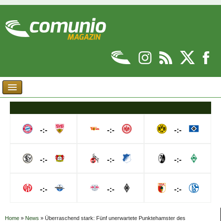
-:-
-:-
-:-
-:-
-:-
-:-
-:-
-:-
-:-
Home
»
News
»
Überraschend stark: Fünf unerwartete Punktehamster des